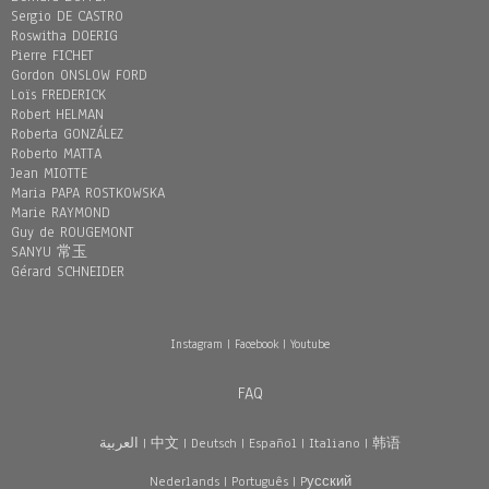
Sergio DE CASTRO
Roswitha DOERIG
Pierre FICHET
Gordon ONSLOW FORD
Loïs FREDERICK
Robert HELMAN
Roberta GONZÁLEZ
Roberto MATTA
Jean MIOTTE
Maria PAPA ROSTKOWSKA
Marie RAYMOND
Guy de ROUGEMONT
SANYU 常玉
Gérard SCHNEIDER
Instagram
|
Facebook
|
Youtube
FAQ
العربية
|
中文
|
Deutsch
|
Español
|
Italiano
|
韩语
Nederlands
|
Português
|
Pусский