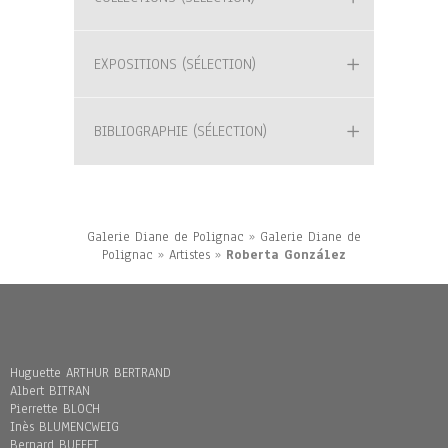
EXPOSITIONS (SÉLECTION)
BIBLIOGRAPHIE (SÉLECTION)
Galerie Diane de Polignac
»
Galerie Diane de
Polignac
»
Artistes
»
Roberta González
Huguette ARTHUR BERTRAND
Albert BITRAN
Pierrette BLOCH
Inès BLUMENCWEIG
Bernard BUFFET