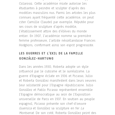
Colarossi. Cette académie mixte autorise les
étudiantes à peindre et sculpter d’après des
modèles masculins nus. Parmi les artistes les plus
connues ayant fréquenté cette académie, on peut
citer Camille Claudel par exemple. Réputée pour
ses cours de sculpture d’après modèle,
l’établissement attire des d’élèves du monde
entier. En 1907, l’académie nomme sa première
femme professeure, l’artiste néozélandaise Frances
Hodgkins, confirmant ainsi son esprit progressiste.
LES GUERRES ET L’EXIL DE LA FAMILLE
GONZÁLEZ-HARTUNG
Dans les années 1930, Roberta adopte un style
influencé par le cubisme et le surréalisme. La
guerre d’Espagne éclate en 1936 et Picasso, Julio
et Roberta González manifestent dans leurs oeuvres
leur solidarité pour l’Espagne républicaine. Julio
González et Pablo Picasso représentent ensemble
l’Espagne démocratique au sein de l’Exposition
universelle de Paris en 1937. En soutien au peuple
espagnol, Picasso présente son chef-d’oeuvre
Guernica
et González sa sculpture en fer
La
Montserrat
. De son coté, Roberta González peint des