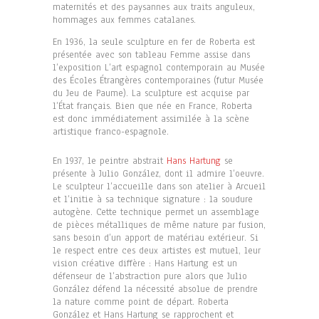
maternités et des paysannes aux traits anguleux,
hommages aux femmes catalanes.
En 1936, la seule sculpture en fer de Roberta est
présentée avec son tableau Femme assise dans
l’exposition L’art espagnol contemporain au Musée
des Écoles Étrangères contemporaines (futur Musée
du Jeu de Paume). La sculpture est acquise par
l’État français. Bien que née en France, Roberta
est donc immédiatement assimilée à la scène
artistique franco-espagnole.
En 1937, le peintre abstrait
Hans Hartung
se
présente à Julio González, dont il admire l’oeuvre.
Le sculpteur l’accueille dans son atelier à Arcueil
et l’initie à sa technique signature : la soudure
autogène. Cette technique permet un assemblage
de pièces métalliques de même nature par fusion,
sans besoin d’un apport de matériau extérieur. Si
le respect entre ces deux artistes est mutuel, leur
vision créative diffère : Hans Hartung est un
défenseur de l’abstraction pure alors que Julio
González défend la nécessité absolue de prendre
la nature comme point de départ. Roberta
González et Hans Hartung se rapprochent et