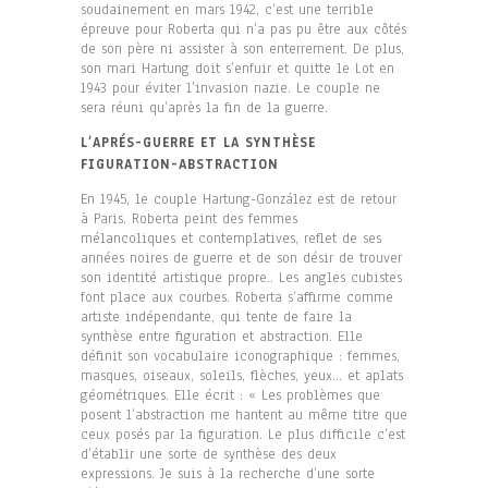
soudainement en mars 1942, c’est une terrible
épreuve pour Roberta qui n’a pas pu être aux côtés
de son père ni assister à son enterrement. De plus,
son mari Hartung doit s’enfuir et quitte le Lot en
1943 pour éviter l’invasion nazie. Le couple ne
sera réuni qu’après la fin de la guerre.
L’APRÉS-GUERRE ET LA SYNTHÈSE
FIGURATION-ABSTRACTION
En 1945, le couple Hartung-González est de retour
à Paris. Roberta peint des femmes
mélancoliques et contemplatives, reflet de ses
années noires de guerre et de son désir de trouver
son identité artistique propre.. Les angles cubistes
font place aux courbes. Roberta s’affirme comme
artiste indépendante, qui tente de faire la
synthèse entre figuration et abstraction. Elle
définit son vocabulaire iconographique : femmes,
masques, oiseaux, soleils, flèches, yeux… et aplats
géométriques. Elle écrit : « Les problèmes que
posent l’abstraction me hantent au même titre que
ceux posés par la figuration. Le plus difficile c’est
d’établir une sorte de synthèse des deux
expressions. Je suis à la recherche d’une sorte