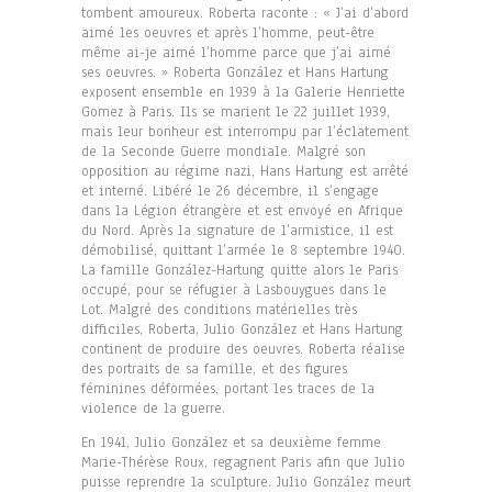
tombent amoureux. Roberta raconte : « J’ai d’abord
aimé les oeuvres et après l’homme, peut-être
même ai-je aimé l’homme parce que j’ai aimé
ses oeuvres. » Roberta González et Hans Hartung
exposent ensemble en 1939 à la Galerie Henriette
Gomez à Paris. Ils se marient le 22 juillet 1939,
mais leur bonheur est interrompu par l’éclatement
de la Seconde Guerre mondiale. Malgré son
opposition au régime nazi, Hans Hartung est arrêté
et interné. Libéré le 26 décembre, il s’engage
dans la Légion étrangère et est envoyé en Afrique
du Nord. Après la signature de l’armistice, il est
démobilisé, quittant l’armée le 8 septembre 1940.
La famille González-Hartung quitte alors le Paris
occupé, pour se réfugier à Lasbouygues dans le
Lot. Malgré des conditions matérielles très
difficiles, Roberta, Julio González et Hans Hartung
continent de produire des oeuvres. Roberta réalise
des portraits de sa famille, et des figures
féminines déformées, portant les traces de la
violence de la guerre.
En 1941, Julio González et sa deuxième femme
Marie-Thérèse Roux, regagnent Paris afin que Julio
puisse reprendre la sculpture. Julio González meurt