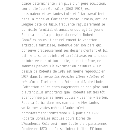
place déterminante : en plus d’un père sculpteur,
son oncle Joan González (1868-1908) est
dessinateur et ses tantes Lola et Pilar travaillent
dans la mode et l’artisanat. Pablo Picasso, ami de
longue date de Julio, fréquente régulièrement le
domicile familial et aurait encouragé la jeune
Roberta dans la pratique du dessin. Roberta
González poursuit naturellement la vocation
artistique familiale, soutenue par son père qui
conserve précieusement ses dessins d’enfant et lui
dit : « tu seras peintre et tu réaliseras en tant que
peintre ce que ni ton oncle, ni moi-même, ne
sommes parvenus à exprimer en peinture ». Un
dessin de Roberta de 1918 est même reproduit en
1924 dans la revue
Les Feuilles libres : lettres et
arts
afin d’illustrer « Les Enfants » d’André Lhote.
L’attention et les encouragements de son père sont
d’autant plus importants que Roberta est très tôt
abandonnée par sa mère Louise « Jeanne » Berton.
Roberta écrira dans ses carnets : « Mes tantes,
voilà mes vraies mères. L’autre m’est
complètement indifférente ». À partir de 1927,
Roberta González suit les cours libres de
l’Académie Colarossi : une école d’art parisienne,
fondée en 1870 par le sculpteur italien Filippo