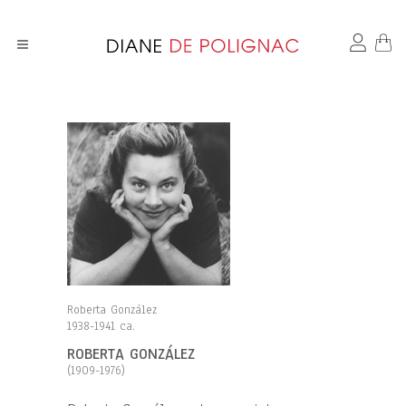
Roberta González
1938-1941 ca.
ROBERTA GONZÁLEZ
(1909-1976)