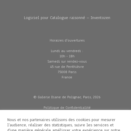
Logiciel pour Catalogue raisonné – Inventozen
Horaires d'ouvertures
Lundi au vendredi :
10h - 18h
Samedi sur rendez-vous
45 rue de Penthièvre
75008 Paris
France
© Galerie Diane de Polignac, Paris, 2026
Politique de Confidentialité
CGV
Mentions légales
Nous et nos partenaires utilisons des cookies pour mesurer
Livraisons
l'audience, réaliser des statistiques, suivre les services et
d'une manière générale améliorer votre expérience sur notre