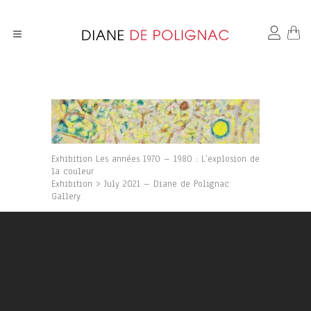
Exhibition Les années 1970 – 1980 : L’explosion de
la couleur
Exhibition > July 2021 – Diane de Polignac
Gallery