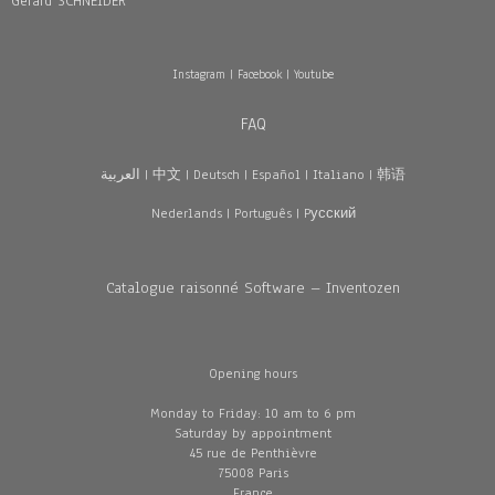
Gérard SCHNEIDER
Instagram
|
Facebook
|
Youtube
FAQ
العربية
|
中文
|
Deutsch
|
Español
|
Italiano
|
韩语
Nederlands
|
Português
|
Pусский
Catalogue raisonné Software – Inventozen
Opening hours
Monday to Friday: 10 am to 6 pm
Saturday by appointment
45 rue de Penthièvre
75008 Paris
France