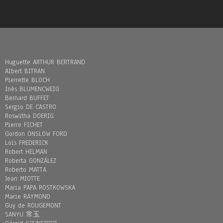
Huguette ARTHUR BERTRAND
Albert BITRAN
Pierrette BLOCH
Inès BLUMENCWEIG
Bernard BUFFET
Sergio DE CASTRO
Roswitha DOERIG
Pierre FICHET
Gordon ONSLOW FORD
Loïs FREDERICK
Robert HELMAN
Roberta GONZÁLEZ
Roberto MATTA
Jean MIOTTE
Maria PAPA ROSTKOWSKA
Marie RAYMOND
Guy de ROUGEMONT
SANYU 常玉