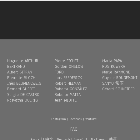
Huguette ARTHUR
Pierre FICHET
Maria PAPA
BERTRAND
Gordon ONSLOW
ROSTKOWSKA
Albert BITRAN
FORD
Marie RAYMOND
Pierrette BLOCH
Loïs FREDERICK
Guy de ROUGEMONT
Inès BLUMENCWEIG
Robert HELMAN
SANYU 常玉
Bernard BUFFET
Roberta GONZÁLEZ
Gérard SCHNEIDER
Sergio DE CASTRO
Roberto MATTA
Roswitha DOERIG
Jean MIOTTE
Instagram
|
Facebook
|
Youtube
FAQ
العربية
|
中文
|
Deutsch
|
Español
|
Italiano
|
韩语