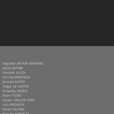
Huguette ARTHUR BERTRAND
Albert BITRAN
Pierrette BLOCH
Inès BLUMENCWEIG
Bernard BUFFET
Sergio DE CASTRO
Roswitha DOERIG
Pierre FICHET
Gordon ONSLOW FORD
Loïs FREDERICK
Robert HELMAN