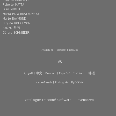
Roberta GONZÁLEZ
Roberto MATTA
Jean MIOTTE
Maria PAPA ROSTKOWSKA
Marie RAYMOND
Guy de ROUGEMONT
SANYU 常玉
Gérard SCHNEIDER
Instagram
|
Facebook
|
Youtube
FAQ
العربية
|
中文
|
Deutsch
|
Español
|
Italiano
|
韩语
Nederlands
|
Português
|
Pусский
Catalogue raisonné Software – Inventozen