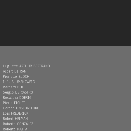
Huguette ARTHUR BERTRAND
Albert BITRAN
Pierrette BLOCH
Inès BLUMENCWEIG
Bernard BUFFET
Sergio DE CASTRO
Roswitha DOERIG
Pierre FICHET
Gordon ONSLOW FORD
Loïs FREDERICK
Robert HELMAN
Roberta GONZÁLEZ
Roberto MATTA