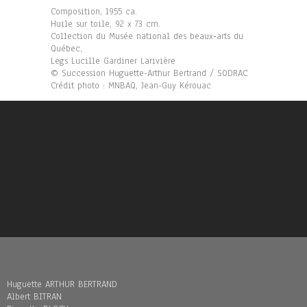
Composition, 1955 ca.
Huile sur toile, 92 x 73 cm.
Collection du Musée national des beaux‑arts du
Québec,
Legs Lucille Gardiner Larivière
© Succession Huguette-Arthur Bertrand / SODRAC
Crédit photo : MNBAQ, Jean-Guy Kérouac
Huguette ARTHUR BERTRAND
Albert BITRAN