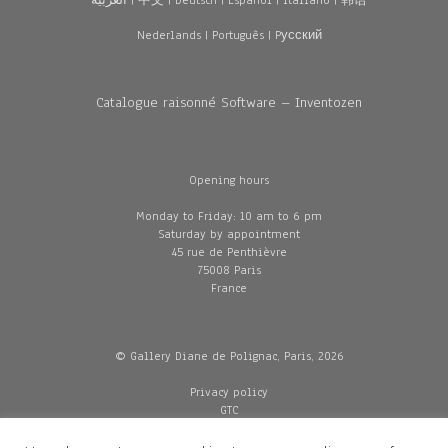
العربية
|
中文
|
Deutsch
|
Español
|
Italiano
|
韩语
Nederlands
|
Português
|
Pусский
Catalogue raisonné Software – Inventozen
Opening hours
Monday to Friday: 10 am to 6 pm
Saturday by appointment
45 rue de Penthièvre
75008 Paris
France
© Gallery Diane de Polignac, Paris, 2026
Privacy policy
GTC
Legal and credits
Delivery