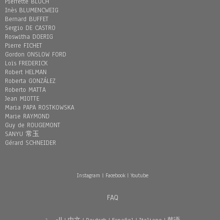
Pierrette BLOCH
Inès BLUMENCWEIG
Bernard BUFFET
Sergio DE CASTRO
Roswitha DOERIG
Pierre FICHET
Gordon ONSLOW FORD
Loïs FREDERICK
Robert HELMAN
Roberta GONZÁLEZ
Roberto MATTA
Jean MIOTTE
Maria PAPA ROSTKOWSKA
Marie RAYMOND
Guy de ROUGEMONT
SANYU 常玉
Gérard SCHNEIDER
Instagram
|
Facebook
|
Youtube
FAQ