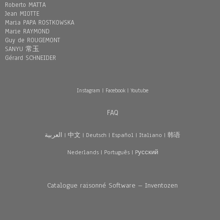
Roberto MATTA
Jean MIOTTE
Maria PAPA ROSTKOWSKA
Marie RAYMOND
Guy de ROUGEMONT
SANYU 常玉
Gérard SCHNEIDER
Instagram
|
Facebook
|
Youtube
FAQ
العربية
|
中文
|
Deutsch
|
Español
|
Italiano
|
韩语
Nederlands
|
Português
|
Pусский
Catalogue raisonné Software – Inventozen