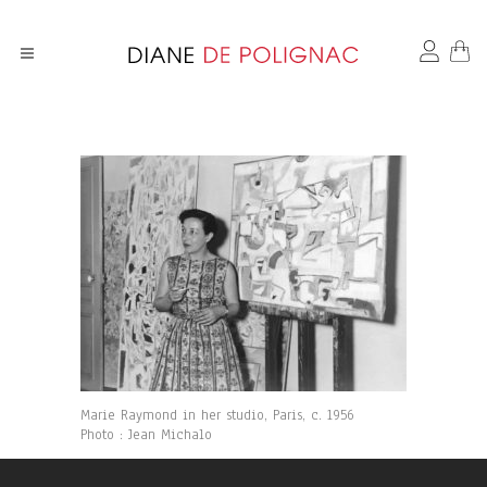
Marie Raymond in her studio, Paris, c. 1956
Photo : Jean Michalo