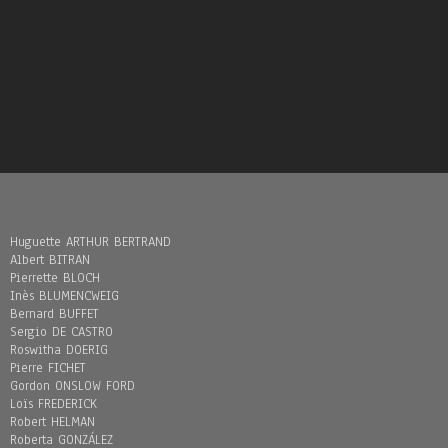
Huguette ARTHUR BERTRAND
Albert BITRAN
Pierrette BLOCH
Inès BLUMENCWEIG
Bernard BUFFET
Sergio DE CASTRO
Roswitha DOERIG
Pierre FICHET
Gordon ONSLOW FORD
Loïs FREDERICK
Robert HELMAN
Roberta GONZÁLEZ