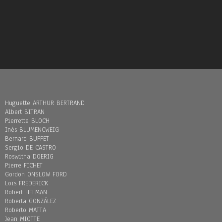
Huguette ARTHUR BERTRAND
Albert BITRAN
Pierrette BLOCH
Inès BLUMENCWEIG
Bernard BUFFET
Sergio DE CASTRO
Roswitha DOERIG
Pierre FICHET
Gordon ONSLOW FORD
Loïs FREDERICK
Robert HELMAN
Roberta GONZÁLEZ
Roberto MATTA
Jean MIOTTE