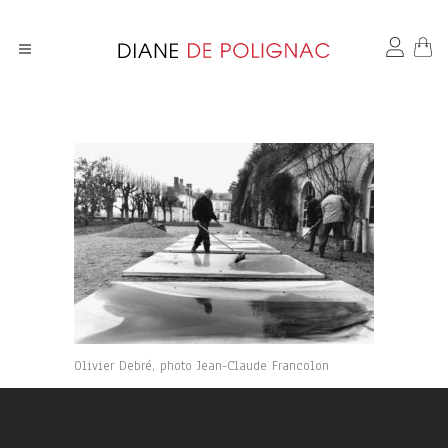
Olivier Debré, photo Jean-Claude Francolon