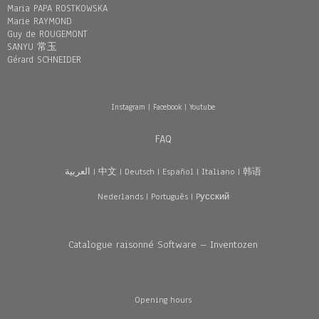
Maria PAPA ROSTKOWSKA
Marie RAYMOND
Guy de ROUGEMONT
SANYU 常玉
Gérard SCHNEIDER
Instagram
|
Facebook
|
Youtube
FAQ
العربية
|
中文
|
Deutsch
|
Español
|
Italiano
|
韩语
Nederlands
|
Português
|
Pусский
Catalogue raisonné Software – Inventozen
Opening hours