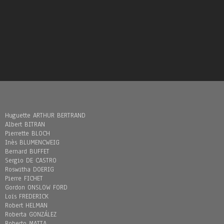
Huguette ARTHUR BERTRAND
Albert BITRAN
Pierrette BLOCH
Inès BLUMENCWEIG
Bernard BUFFET
Sergio DE CASTRO
Roswitha DOERIG
Pierre FICHET
Gordon ONSLOW FORD
Loïs FREDERICK
Robert HELMAN
Roberta GONZÁLEZ
Roberto MATTA