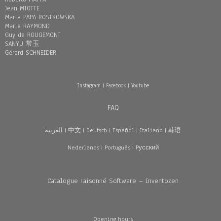
Jean MIOTTE
Maria PAPA ROSTKOWSKA
Marie RAYMOND
Guy de ROUGEMONT
SANYU 常玉
Gérard SCHNEIDER
Instagram
|
Facebook
|
Youtube
FAQ
العربية
|
中文
|
Deutsch
|
Español
|
Italiano
|
韩语
Nederlands
|
Português
|
Pусский
Catalogue raisonné Software – Inventozen
Opening hours