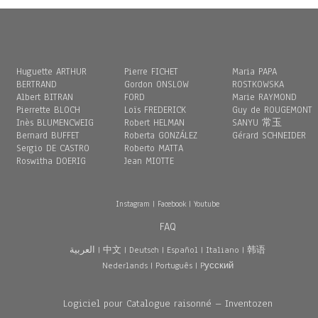
Huguette ARTHUR
Pierre FICHET
Maria PAPA
BERTRAND
Gordon ONSLOW
ROSTKOWSKA
Albert BITRAN
FORD
Marie RAYMOND
Pierrette BLOCH
Loïs FREDERICK
Guy de ROUGEMONT
Inès BLUMENCWEIG
Robert HELMAN
SANYU 常玉
Bernard BUFFET
Roberta GONZÁLEZ
Gérard SCHNEIDER
Sergio DE CASTRO
Roberto MATTA
Roswitha DOERIG
Jean MIOTTE
Instagram
|
Facebook
|
Youtube
FAQ
العربية
|
中文
|
Deutsch
|
Español
|
Italiano
|
韩语
Nederlands
|
Português
|
Pусский
Logiciel pour Catalogue raisonné – Inventozen