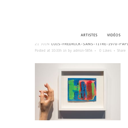
ARTISTES
VIDÉOS
21 JUIN
LOIS-FREDRICK-SANS-TITRE-1970-PAP
Posted at 10:33h
in
by
admin-5854
0
Likes
Share