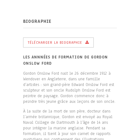
BIOGRAPHIE
TÉLÉCHARGER LA BIOGRAPHIE
LES ANNNÉES DE FORMATION DE GORDON
ONSLOW FORD
Gordon Onslow Ford nait le 26 décembre 1912 à
Wendover en Angleterre, dans une famille
d’artistes : son grand-père Edward Onslow Ford est
sculpteur et son oncle Rudolph Onslow Ford est
peintre de paysage. Gordon commence donc à
peindre très jeune grâce aux leçons de son oncle.
À la suite de la mort de son père, docteur dans
l’armée britannique, Gordon est envoyé au Royal
Naval College de Dartmouth à l’âge de 14 ans
pour intégrer la marine anglaise. Pendant sa
formation, il tient à jour son carnet de rapports
quotidiens qui contiennent des illustrations