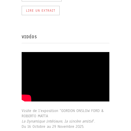
LIRE UN EXTRAIT
VIDÉOS
Visite de l’exposition “GORDON ONSLOW FORD &
ROBERTO MATTA
La Dynamique intérieure, la sincère amitié
”.
Du 16 Octobre au 29 Novembre 2025.