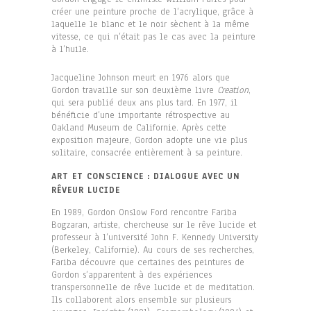
créer une peinture proche de l’acrylique, grâce à
laquelle le blanc et le noir sèchent à la même
vitesse, ce qui n’était pas le cas avec la peinture
à l’huile.
Jacqueline Johnson meurt en 1976 alors que
Gordon travaille sur son deuxième livre
Creation
,
qui sera publié deux ans plus tard. En 1977, il
bénéficie d’une importante rétrospective au
Oakland Museum de Californie. Après cette
exposition majeure, Gordon adopte une vie plus
solitaire, consacrée entièrement à sa peinture.
ART ET CONSCIENCE : DIALOGUE AVEC UN
RÊVEUR LUCIDE
En 1989, Gordon Onslow Ford rencontre Fariba
Bogzaran, artiste, chercheuse sur le rêve lucide et
professeur à l’université John F. Kennedy University
(Berkeley, Californie). Au cours de ses recherches,
Fariba découvre que certaines des peintures de
Gordon s’apparentent à des expériences
transpersonnelle de rêve lucide et de meditation.
Ils collaborent alors ensemble sur plusieurs