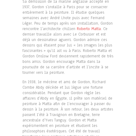
Sa démission de la marine anglaise accepté en
1937, Gordon s’installe à Paris pour se consacrer
entièrement à la peinture. Il étudie quelques
semaines avec André Lhote puis avec Fernand
Léger. Peu de temps après son installation, Gordon
rencontre l’architecte chilien
Roberto Matta
. Ce
dernier travaille alors avec Le Corbusier et est
déjà un dessinateur aguerri. Gordon admire ces
dessins qui étaient pour lui « les images les plus
fascinantes » qu’il ait vu à Paris. Roberto Matta et
Gordon Onslow Ford deviennent rapidement de très
bons amis. Gordon encourage Matta dans la
poursuite de sa carrière d’artiste et l’incite à se
tourner vers la peinture.
En 1938, le mécène et ami de Gordon, Richard
Combe Abdy décède et lui lègue une fortune
considérable. Pendant que Gordon règle les
affaires d’Abdy en Égypte, il prête son matériel de
peinture à Matta afin de l’encourager à passer du
dessin à la peinture. À son retour, les deux artistes
passent l’été à Travignon en Bretagne, terre
ancestrale d’Yves Tanguy. Gordon et Matta
expérimentent en peinture et étudient les
philosophies ésotériques. Cet été de travail