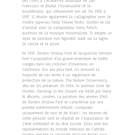
des cours à l’Académie asiatique de San
Francisco et étudie l’hindouisme et le
bouddhisme, qui influencent son art. De 1952 à
1957, il étudie également la calligraphie avec le
maître japonais Hodo Tobase Roshi. Gordon se lie
d’amitié avec le compositeur Harry Partch,
pionnier de la musique minimaliste. Il adopte un
style de peinture non figuratif, basé sur la ligne,
le cercle et le point.
En 1957, Gordon Onslow Ford et Jacqueline Johnson
font l’acquisition d’un grand ensemble de forêts
vierges dans les collines d’Inverness, en
Californie. Dix ans plus tard, ils donnent la
majorité de ces terres à un organisme de
protection de la nature, The Nature Conservancy,
afin de les préserver. En 1964, le premier livre de
Gordon,
Painting in the Instant,
est édité par Harry
N. Abrams, Londres. La peinture des années 1960
de Gordon Onslow Ford se caractérise par une
palette extrêmement réduite, composée
uniquement de noir et de blanc. Les oeuvres de
cette période sont le résultat de l’exploration de
l’état méditatif et du rêve lucide. Elles sont des
représentations du monde intérieur de l’artiste.
Gordon engage le chimiste William Parles pour