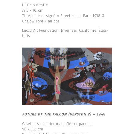
Huile sur toile
72,5 x 91 cm
Titré, daté et signé « Street scene Paris 1938 G.
Onslow Ford » au dos
Lucid Art Foundation, Inverness, Californie, États-
Unis
FUTURE OF THE FALCON (VERSION 2)
– 1948
Caséine sur papier marouflé sur panneau
96 x 152 cm