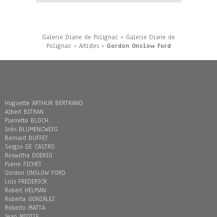
Galerie Diane de Polignac
»
Galerie Diane de
Polignac
»
Artistes
»
Gordon Onslow Ford
Huguette ARTHUR BERTRAND
Albert BITRAN
Pierrette BLOCH
Inès BLUMENCWEIG
Bernard BUFFET
Sergio DE CASTRO
Roswitha DOERIG
Pierre FICHET
Gordon ONSLOW FORD
Loïs FREDERICK
Robert HELMAN
Roberta GONZÁLEZ
Roberto MATTA
Jean MIOTTE