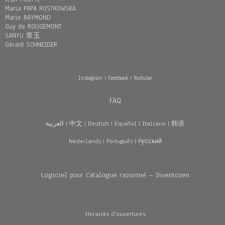
Maria PAPA ROSTKOWSKA
Marie RAYMOND
Guy de ROUGEMONT
SANYU 常玉
Gérard SCHNEIDER
Instagram
|
Facebook
|
Youtube
FAQ
العربية
|
中文
|
Deutsch
|
Español
|
Italiano
|
韩语
Nederlands
|
Português
|
Pусский
Logiciel pour Catalogue raisonné – Inventozen
Horaires d'ouvertures