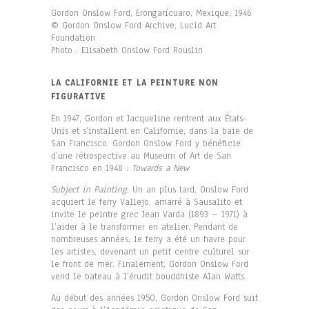
Gordon Onslow Ford, Erongarícuaro, Mexique, 1946
© Gordon Onslow Ford Archive, Lucid Art
Foundation
Photo : Elisabeth Onslow Ford Rouslin
LA CALIFORNIE ET LA PEINTURE NON
FIGURATIVE
En 1947, Gordon et Jacqueline rentrent aux États-
Unis et s’installent en Californie, dans la baie de
San Francisco. Gordon Onslow Ford y bénéficie
d’une rétrospective au Museum of Art de San
Francisco en 1948 :
Towards a New
Subject in Painting
. Un an plus tard, Onslow Ford
acquiert le ferry Vallejo, amarré à Sausalito et
invite le peintre grec Jean Varda (1893 – 1971) à
l’aider à le transformer en atelier. Pendant de
nombreuses années, le ferry a été un havre pour
les artistes, devenant un petit centre culturel sur
le front de mer. Finalement, Gordon Onslow Ford
vend le bateau à l’érudit bouddhiste Alan Watts.
Au début des années 1950, Gordon Onslow Ford suit