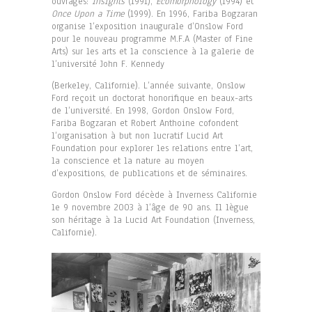
ouvrages:
Insights
(1991),
Ecomorphology
(1994) et
Once Upon a Time
(1999). En 1996, Fariba Bogzaran
organise l’exposition inaugurale d’Onslow Ford
pour le nouveau programme M.F.A (Master of Fine
Arts) sur les arts et la conscience à la galerie de
l’université John F. Kennedy
(Berkeley, Californie). L’année suivante, Onslow
Ford reçoit un doctorat honorifique en beaux-arts
de l’université. En 1998, Gordon Onslow Ford,
Fariba Bogzaran et Robert Anthoine cofondent
l’organisation à but non lucratif Lucid Art
Foundation pour explorer les relations entre l’art,
la conscience et la nature au moyen
d’expositions, de publications et de séminaires.
Gordon Onslow Ford décède à Inverness Californie
le 9 novembre 2003 à l’âge de 90 ans. Il lègue
son héritage à la Lucid Art Foundation (Inverness,
Californie).