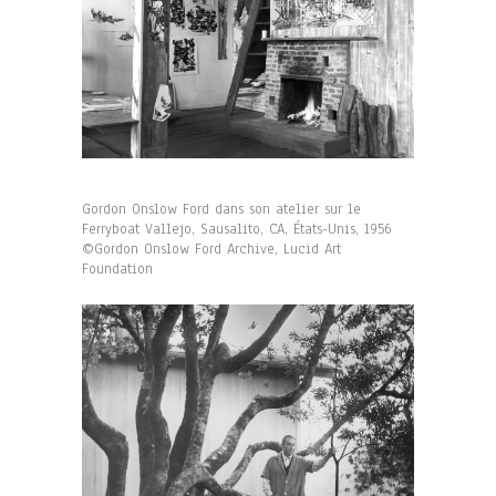
Gordon Onslow Ford dans son atelier sur le
Ferryboat Vallejo, Sausalito, CA, États-Unis, 1956
©Gordon Onslow Ford Archive, Lucid Art
Foundation