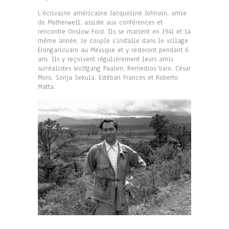
L’écrivaine américaine Jacqueline Johnson, amie
de Motherwell, assiste aux conférences et
rencontre Onslow Ford. Ils se marient en 1941 et la
même année, le couple s’installe dans le village
Erongaricuaro au Mexique et y resteront pendant 6
ans. Ils y reçoivent régulièrement leurs amis
surréalistes Wolfgang Paalen, Remedios Varo, César
Moro, Sonja Sekula, Estéban Frances et Roberto
Matta.