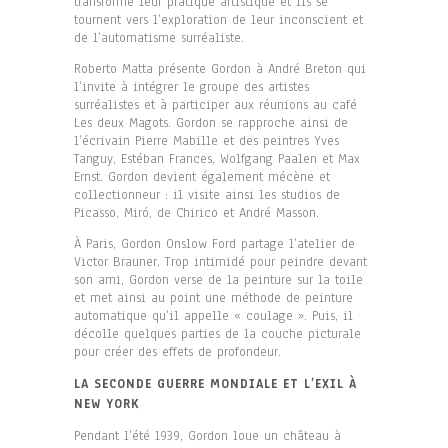
transforme leur pratique artistique et ils se
tournent vers l’exploration de leur inconscient et
de l’automatisme surréaliste.
Roberto Matta présente Gordon à André Breton qui
l’invite à intégrer le groupe des artistes
surréalistes et à participer aux réunions au café
Les deux Magots. Gordon se rapproche ainsi de
l’écrivain Pierre Mabille et des peintres Yves
Tanguy, Estéban Frances, Wolfgang Paalen et Max
Ernst. Gordon devient également mécène et
collectionneur : il visite ainsi les studios de
Picasso, Miró, de Chirico et André Masson.
À Paris, Gordon Onslow Ford partage l’atelier de
Victor Brauner. Trop intimidé pour peindre devant
son ami, Gordon verse de la peinture sur la toile
et met ainsi au point une méthode de peinture
automatique qu’il appelle « coulage ». Puis, il
décolle quelques parties de la couche picturale
pour créer des effets de profondeur.
LA SECONDE GUERRE MONDIALE ET L’EXIL À
NEW YORK
Pendant l’été 1939, Gordon loue un château à