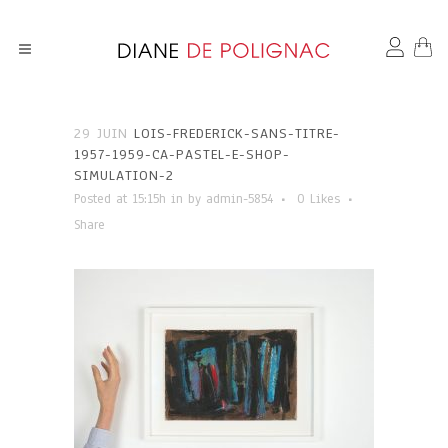
29 JUIN
LOIS-FREDERICK-SANS-TITRE-
1957-1959-CA-PASTEL-E-SHOP-
SIMULATION-2
Posted at 15:15h
in
by
admin-5854
0
Likes
Share