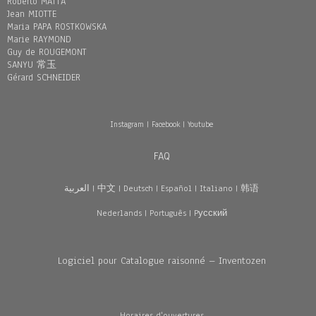
Roberto MATTA
Jean MIOTTE
Maria PAPA ROSTKOWSKA
Marie RAYMOND
Guy de ROUGEMONT
SANYU 常玉
Gérard SCHNEIDER
Instagram
|
Facebook
|
Youtube
FAQ
العربية
|
中文
|
Deutsch
|
Español
|
Italiano
|
韩语
Nederlands
|
Português
|
Pусский
Logiciel pour Catalogue raisonné – Inventozen
Horaires d'ouvertures