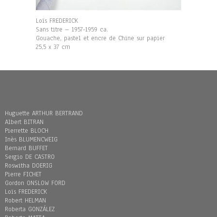
Loïs FREDERICK
Sans titre – 1957-1959 ca.
Gouache, pastel et encre de Chine sur papier
25,5 x 37 cm
Huguette ARTHUR BERTRAND
Albert BITRAN
Pierrette BLOCH
Inès BLUMENCWEIG
Bernard BUFFET
Sergio DE CASTRO
Roswitha DOERIG
Pierre FICHET
Gordon ONSLOW FORD
Loïs FREDERICK
Robert HELMAN
Roberta GONZÁLEZ