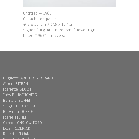
Untitled – 1968
Gouache on paper
44,5 x 50 cm / 17.5 x 19.7 in.
Signed “Hug Arthur Bertrand” lower right
Dated “1968” on reverse
Huguette ARTHUR BERTRAND
Albert BITRAN
Pierrette BLOCH
Inès BLUMENCWEIG
Bernard BUFFET
Sergio DE CASTRO
Roswitha DOERIG
Pierre FICHET
Gordon ONSLOW FORD
Loïs FREDERICK
Robert HELMAN