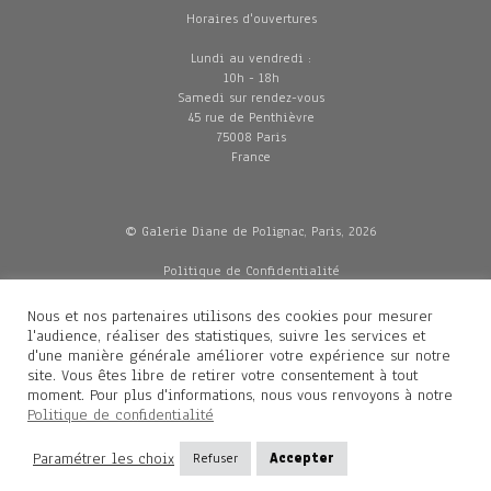
Horaires d'ouvertures
Lundi au vendredi :
10h - 18h
Samedi sur rendez-vous
45 rue de Penthièvre
75008 Paris
France
© Galerie Diane de Polignac, Paris, 2026
Politique de Confidentialité
CGV
Mentions légales
Nous et nos partenaires utilisons des cookies pour mesurer
Livraisons
l'audience, réaliser des statistiques, suivre les services et
d'une manière générale améliorer votre expérience sur notre
site. Vous êtes libre de retirer votre consentement à tout
moment. Pour plus d'informations, nous vous renvoyons à notre
Contacts
Politique de confidentialité
Diane de Polignac
Paramétrer les choix
Refuser
Accepter
Mathilde Gubanski