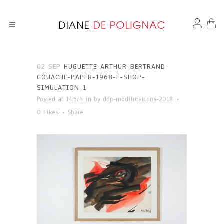
02 SEP
HUGUETTE-ARTHUR-BERTRAND-
GOUACHE-PAPER-1968-E-SHOP-
SIMULATION-1
Posted at 14:57h
in
by
ddp-modifications-2018
0
Likes
Share