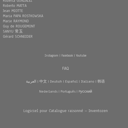
Roberta GONZÁLEZ
Roberto MATTA
Jean MIOTTE
Maria PAPA ROSTKOWSKA
Marie RAYMOND
Guy de ROUGEMONT
SANYU 常玉
Gérard SCHNEIDER
Instagram
|
Facebook
|
Youtube
FAQ
العربية
|
中文
|
Deutsch
|
Español
|
Italiano
|
韩语
Nederlands
|
Português
|
Pусский
Logiciel pour Catalogue raisonné – Inventozen