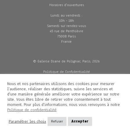
Horaires d'ouvertures
Lundi au vendredi :
10h - 18h
Samedi sur rendez-vous
45 rue de Penthièvre
75008 Paris
France
© Galerie Diane de Polignac, Paris, 2026
Politique de Confidentialité
CGV
Mentions légales
Nous et nos partenaires utilisons des cookies pour mesurer
Livraisons
l'audience, réaliser des statistiques, suivre les services et
d'une manière générale améliorer votre expérience sur notre
site. Vous êtes libre de retirer votre consentement à tout
moment. Pour plus d'informations, nous vous renvoyons à notre
Contacts
Politique de confidentialité
Diane de Polignac
Paramétrer les choix
Refuser
Accepter
Mathilde Gubanski