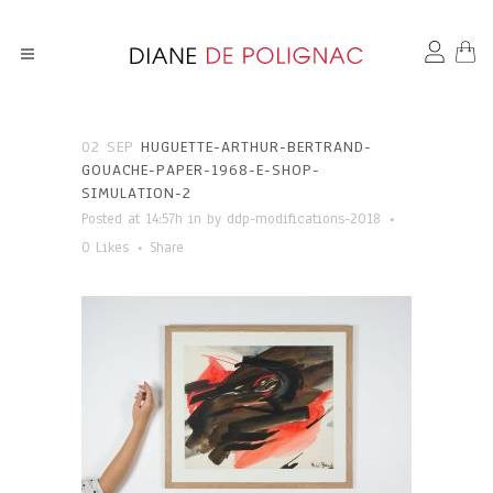
02 SEP
HUGUETTE-ARTHUR-BERTRAND-
GOUACHE-PAPER-1968-E-SHOP-
SIMULATION-2
Posted at 14:57h
in
by
ddp-modifications-2018
0
Likes
Share