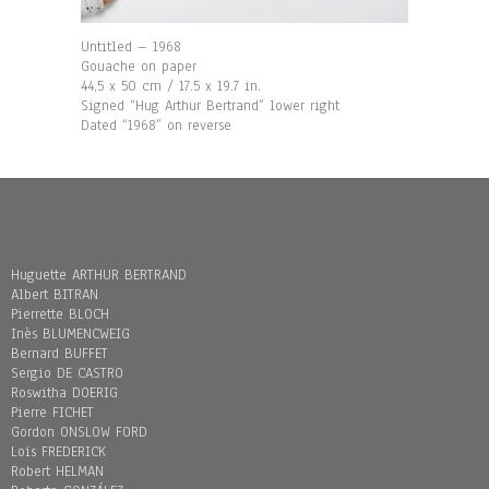
Untitled – 1968
Gouache on paper
44,5 x 50 cm / 17.5 x 19.7 in.
Signed “Hug Arthur Bertrand” lower right
Dated “1968” on reverse
Huguette ARTHUR BERTRAND
Albert BITRAN
Pierrette BLOCH
Inès BLUMENCWEIG
Bernard BUFFET
Sergio DE CASTRO
Roswitha DOERIG
Pierre FICHET
Gordon ONSLOW FORD
Loïs FREDERICK
Robert HELMAN