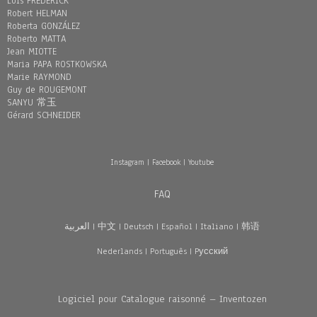
Loïs FREDERICK
Robert HELMAN
Roberta GONZÁLEZ
Roberto MATTA
Jean MIOTTE
Maria PAPA ROSTKOWSKA
Marie RAYMOND
Guy de ROUGEMONT
SANYU 常玉
Gérard SCHNEIDER
Instagram
|
Facebook
|
Youtube
FAQ
العربية
|
中文
|
Deutsch
|
Español
|
Italiano
|
韩语
Nederlands
|
Português
|
Pусский
Logiciel pour Catalogue raisonné – Inventozen