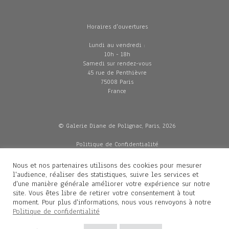
Horaires d'ouvertures
Lundi au vendredi :
10h - 18h
Samedi sur rendez-vous
45 rue de Penthièvre
75008 Paris
France
© Galerie Diane de Polignac, Paris, 2026
Politique de Confidentialité
CGV
Mentions légales
Nous et nos partenaires utilisons des cookies pour mesurer
Livraisons
l'audience, réaliser des statistiques, suivre les services et
d'une manière générale améliorer votre expérience sur notre
site. Vous êtes libre de retirer votre consentement à tout
moment. Pour plus d'informations, nous vous renvoyons à notre
Contacts
Politique de confidentialité
Diane de Polignac