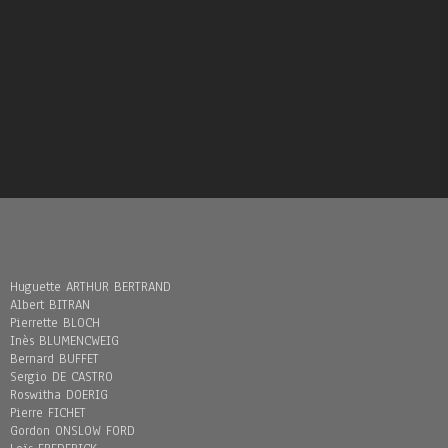
Huguette ARTHUR BERTRAND
Albert BITRAN
Pierrette BLOCH
Inès BLUMENCWEIG
Bernard BUFFET
Sergio DE CASTRO
Roswitha DOERIG
Pierre FICHET
Gordon ONSLOW FORD