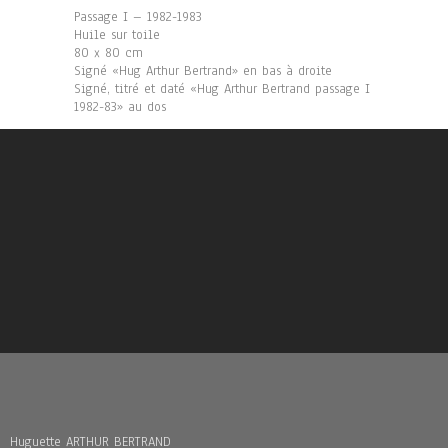
Passage I – 1982-1983
Huile sur toile
80 x 80 cm
Signé «Hug Arthur Bertrand» en bas à droite
Signé, titré et daté «Hug Arthur Bertrand passage I
1982-83» au dos
Huguette ARTHUR BERTRAND