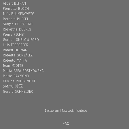
Albert BITRAN
Pierrette BLOCH
Inès BLUMENCWEIG
Bernard BUFFET
Sergio DE CASTRO
Roswitha DOERIG
Pierre FICHET
Gordon ONSLOW FORD
Loïs FREDERICK
Robert HELMAN
Roberta GONZÁLEZ
Roberto MATTA
Jean MIOTTE
Maria PAPA ROSTKOWSKA
Marie RAYMOND
Guy de ROUGEMONT
SANYU 常玉
Gérard SCHNEIDER
Instagram
|
Facebook
|
Youtube
FAQ