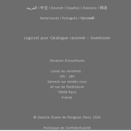
العربية
|
中文
|
Deutsch
|
Español
|
Italiano
|
韩语
Nederlands
|
Português
|
Pусский
Logiciel pour Catalogue raisonné – Inventozen
Horaires d'ouvertures
Lundi au vendredi :
10h - 18h
Samedi sur rendez-vous
45 rue de Penthièvre
75008 Paris
France
© Galerie Diane de Polignac, Paris, 2026
Politique de Confidentialité