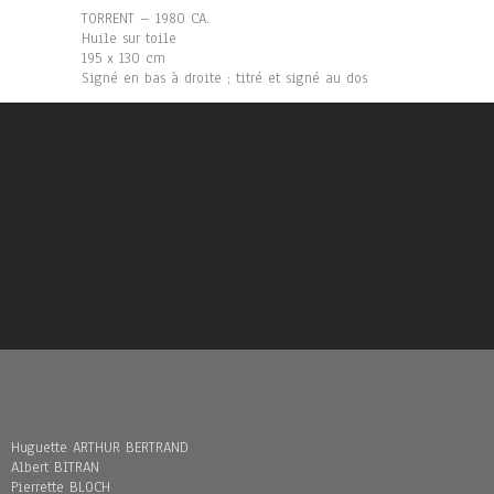
TORRENT – 1980 CA.
Huile sur toile
195 x 130 cm
Signé en bas à droite ; titré et signé au dos
Huguette ARTHUR BERTRAND
Albert BITRAN
Pierrette BLOCH