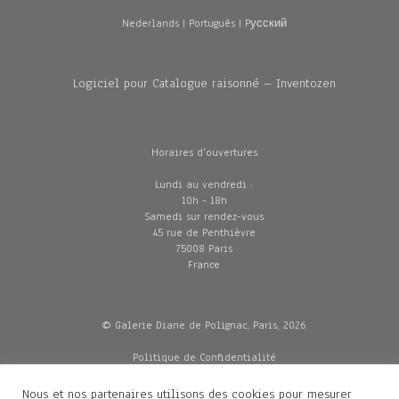
Nederlands
|
Português
|
Pусский
Logiciel pour Catalogue raisonné – Inventozen
Horaires d'ouvertures
Lundi au vendredi :
10h - 18h
Samedi sur rendez-vous
45 rue de Penthièvre
75008 Paris
France
© Galerie Diane de Polignac, Paris, 2026
Politique de Confidentialité
CGV
Mentions légales
Nous et nos partenaires utilisons des cookies pour mesurer