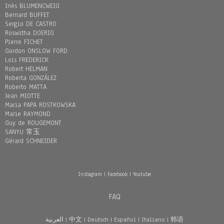
Inès BLUMENCWEIG
Bernard BUFFET
Sergio DE CASTRO
Roswitha DOERIG
Pierre FICHET
Gordon ONSLOW FORD
Loïs FREDERICK
Robert HELMAN
Roberta GONZÁLEZ
Roberto MATTA
Jean MIOTTE
Maria PAPA ROSTKOWSKA
Marie RAYMOND
Guy de ROUGEMONT
SANYU 常玉
Gérard SCHNEIDER
Instagram
|
Facebook
|
Youtube
FAQ
العربية
|
中文
|
Deutsch
|
Español
|
Italiano
|
韩语