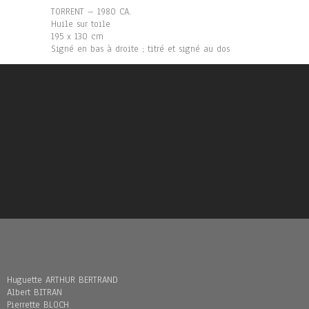
TORRENT – 1980 CA.
Huile sur toile
195 x 130 cm
Signé en bas à droite ; titré et signé au dos
Huguette ARTHUR BERTRAND
Albert BITRAN
Pierrette BLOCH