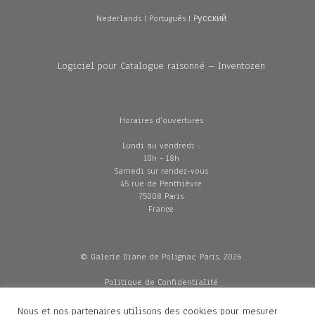
Nederlands
|
Português
|
Pусский
Logiciel pour Catalogue raisonné – Inventozen
Horaires d'ouvertures
Lundi au vendredi :
10h - 18h
Samedi sur rendez-vous
45 rue de Penthièvre
75008 Paris
France
© Galerie Diane de Polignac, Paris, 2026
Politique de Confidentialité
CGV
Mentions légales
Nous et nos partenaires utilisons des cookies pour mesurer