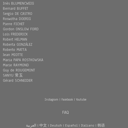
Inès BLUMENCWEIG
Bernard BUFFET
Sergio DE CASTRO
Roswitha DOERIG
Pierre FICHET
Gordon ONSLOW FORD
Loïs FREDERICK
Robert HELMAN
Roberta GONZÁLEZ
Roberto MATTA
Jean MIOTTE
Maria PAPA ROSTKOWSKA
Marie RAYMOND
Guy de ROUGEMONT
SANYU 常玉
Gérard SCHNEIDER
Instagram
|
Facebook
|
Youtube
FAQ
العربية
|
中文
|
Deutsch
|
Español
|
Italiano
|
韩语