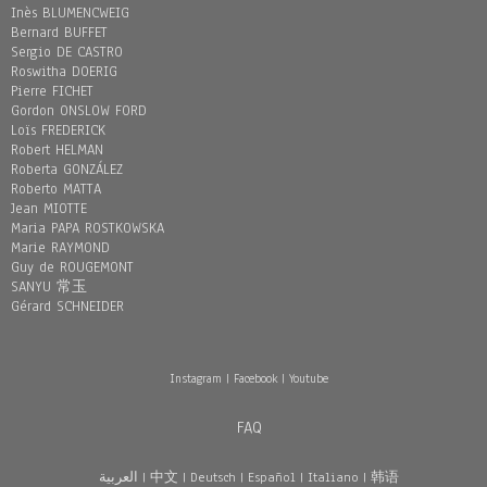
Inès BLUMENCWEIG
Bernard BUFFET
Sergio DE CASTRO
Roswitha DOERIG
Pierre FICHET
Gordon ONSLOW FORD
Loïs FREDERICK
Robert HELMAN
Roberta GONZÁLEZ
Roberto MATTA
Jean MIOTTE
Maria PAPA ROSTKOWSKA
Marie RAYMOND
Guy de ROUGEMONT
SANYU 常玉
Gérard SCHNEIDER
Instagram
|
Facebook
|
Youtube
FAQ
العربية
|
中文
|
Deutsch
|
Español
|
Italiano
|
韩语