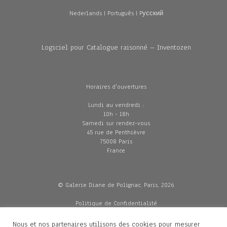
Nederlands
|
Português
|
Pусский
Logiciel pour Catalogue raisonné – Inventozen
Horaires d'ouvertures
Lundi au vendredi :
10h - 18h
Samedi sur rendez-vous
45 rue de Penthièvre
75008 Paris
France
© Galerie Diane de Polignac, Paris, 2026
Politique de Confidentialité
CGV
Mentions légales
Nous et nos partenaires utilisons des cookies pour mesurer