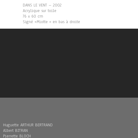
DANS LE VENT – 2002
Acrylique sur toile
76 x 60 cm
Signé «Miotte » en bas à droite
Huguette ARTHUR BERTRAND
Albert BITRAN
Pierrette BLOCH