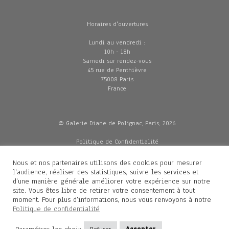
Horaires d'ouvertures
Lundi au vendredi :
10h - 18h
Samedi sur rendez-vous
45 rue de Penthièvre
75008 Paris
France
© Galerie Diane de Polignac, Paris, 2026
Politique de Confidentialité
CGV
Mentions légales
Nous et nos partenaires utilisons des cookies pour mesurer
Livraisons
l'audience, réaliser des statistiques, suivre les services et
d'une manière générale améliorer votre expérience sur notre
site. Vous êtes libre de retirer votre consentement à tout
moment. Pour plus d'informations, nous vous renvoyons à notre
Contacts
Politique de confidentialité
Diane de Polignac