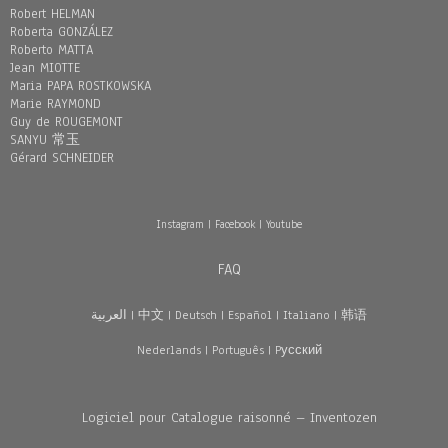
Robert HELMAN
Roberta GONZÁLEZ
Roberto MATTA
Jean MIOTTE
Maria PAPA ROSTKOWSKA
Marie RAYMOND
Guy de ROUGEMONT
SANYU 常玉
Gérard SCHNEIDER
Instagram
|
Facebook
|
Youtube
FAQ
العربية
|
中文
|
Deutsch
|
Español
|
Italiano
|
韩语
Nederlands
|
Português
|
Pусский
Logiciel pour Catalogue raisonné – Inventozen