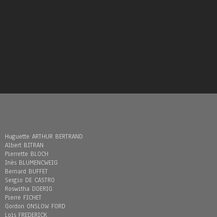
Huguette ARTHUR BERTRAND
Albert BITRAN
Pierrette BLOCH
Inès BLUMENCWEIG
Bernard BUFFET
Sergio DE CASTRO
Roswitha DOERIG
Pierre FICHET
Gordon ONSLOW FORD
Loïs FREDERICK