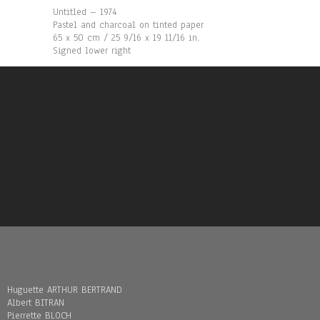
Untitled – 1974
Pastel and charcoal on tinted paper
65 x 50 cm / 25 9/16 x 19 11/16 in.
Signed lower right
Huguette ARTHUR BERTRAND
Albert BITRAN
Pierrette BLOCH