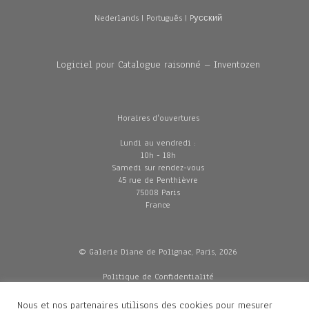
Nederlands
|
Português
|
Pусский
Logiciel pour Catalogue raisonné – Inventozen
Horaires d'ouvertures
Lundi au vendredi :
10h - 18h
Samedi sur rendez-vous
45 rue de Penthièvre
75008 Paris
France
© Galerie Diane de Polignac, Paris, 2026
Politique de Confidentialité
CGV
Mentions légales
Nous et nos partenaires utilisons des cookies pour mesurer