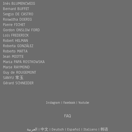
Inès BLUMENCWEIG
Bernard BUFFET
Sergio DE CASTRO
Roswitha DOERIG
Pierre FICHET
Gordon ONSLOW FORD
Loïs FREDERICK
Robert HELMAN
Roberta GONZÁLEZ
Roberto MATTA
Jean MIOTTE
Maria PAPA ROSTKOWSKA
Marie RAYMOND
Guy de ROUGEMONT
SANYU 常玉
Gérard SCHNEIDER
Instagram
|
Facebook
|
Youtube
FAQ
العربية
|
中文
|
Deutsch
|
Español
|
Italiano
|
韩语