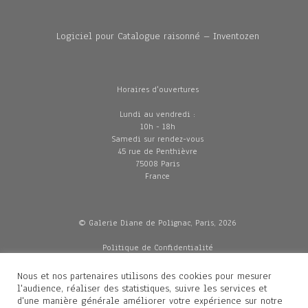
Logiciel pour Catalogue raisonné – Inventozen
Horaires d'ouvertures
Lundi au vendredi :
10h - 18h
Samedi sur rendez-vous
45 rue de Penthièvre
75008 Paris
France
© Galerie Diane de Polignac, Paris, 2026
Politique de Confidentialité
CGV
Mentions légales
Nous et nos partenaires utilisons des cookies pour mesurer
Livraisons
l'audience, réaliser des statistiques, suivre les services et
d'une manière générale améliorer votre expérience sur notre