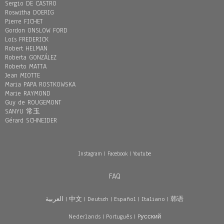
Sergio DE CASTRO
Roswitha DOERIG
Pierre FICHET
Gordon ONSLOW FORD
Loïs FREDERICK
Robert HELMAN
Roberta GONZÁLEZ
Roberto MATTA
Jean MIOTTE
Maria PAPA ROSTKOWSKA
Marie RAYMOND
Guy de ROUGEMONT
SANYU 常玉
Gérard SCHNEIDER
Instagram
|
Facebook
|
Youtube
FAQ
العربية
|
中文
|
Deutsch
|
Español
|
Italiano
|
韩语
Nederlands
|
Português
|
Pусский