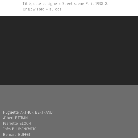
Titré, daté et signé « Street scene Paris 1938 G.
Onslow Ford » au dos
Huguette ARTHUR BERTRAND
Albert BITRAN
Pierrette BLOCH
Inès BLUMENCWEIG
Bernard BUFFET