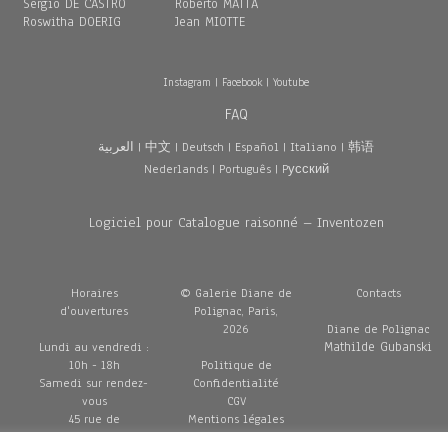
Sergio DE CASTRO
Roberto MATTA
Roswitha DOERIG
Jean MIOTTE
Instagram
|
Facebook
|
Youtube
FAQ
العربية
|
中文
|
Deutsch
|
Español
|
Italiano
|
韩语
Nederlands
|
Português
|
Pусский
Logiciel pour Catalogue raisonné – Inventozen
Horaires
© Galerie Diane de
Contacts
d'ouvertures
Polignac, Paris,
2026
Diane de Polignac
Mathilde Gubanski
Lundi au vendredi :
10h - 18h
Politique de
Samedi sur rendez-
Confidentialité
vous
CGV
45 rue de
Mentions légales
Penthièvre
Livraisons