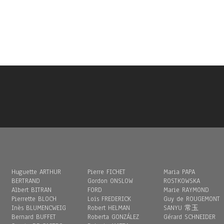
Huguette ARTHUR
Pierre FICHET
Maria PAPA
BERTRAND
Gordon ONSLOW
ROSTKOWSKA
Albert BITRAN
FORD
Marie RAYMOND
Pierrette BLOCH
Loïs FREDERICK
Guy de ROUGEMONT
Inès BLUMENCWEIG
Robert HELMAN
SANYU 常玉
Bernard BUFFET
Roberta GONZÁLEZ
Gérard SCHNEIDER