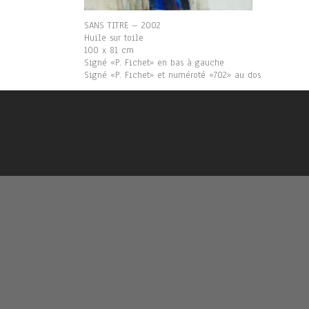
SANS TITRE – 2002
Huile sur toile
100 x 81 cm
Signé «P. Fichet» en bas à gauche
Signé «P. Fichet» et numéroté «702» au dos