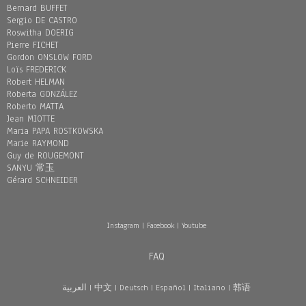
Bernard BUFFET
Sergio DE CASTRO
Roswitha DOERIG
Pierre FICHET
Gordon ONSLOW FORD
Loïs FREDERICK
Robert HELMAN
Roberta GONZÁLEZ
Roberto MATTA
Jean MIOTTE
Maria PAPA ROSTKOWSKA
Marie RAYMOND
Guy de ROUGEMONT
SANYU 常玉
Gérard SCHNEIDER
Instagram
|
Facebook
|
Youtube
FAQ
العربية
|
中文
|
Deutsch
|
Español
|
Italiano
|
韩语