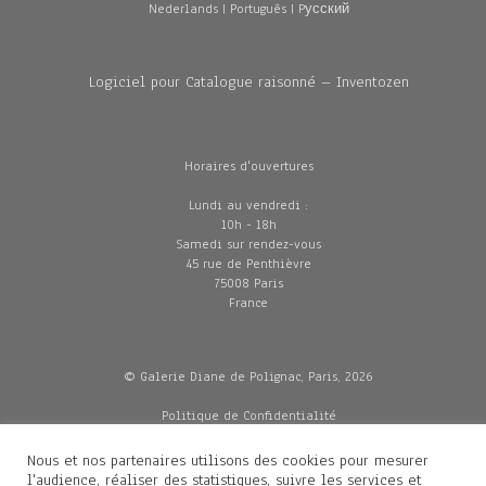
Nederlands
|
Português
|
Pусский
Logiciel pour Catalogue raisonné – Inventozen
Horaires d'ouvertures
Lundi au vendredi :
10h - 18h
Samedi sur rendez-vous
45 rue de Penthièvre
75008 Paris
France
© Galerie Diane de Polignac, Paris, 2026
Politique de Confidentialité
CGV
Mentions légales
Nous et nos partenaires utilisons des cookies pour mesurer
Livraisons
l'audience, réaliser des statistiques, suivre les services et