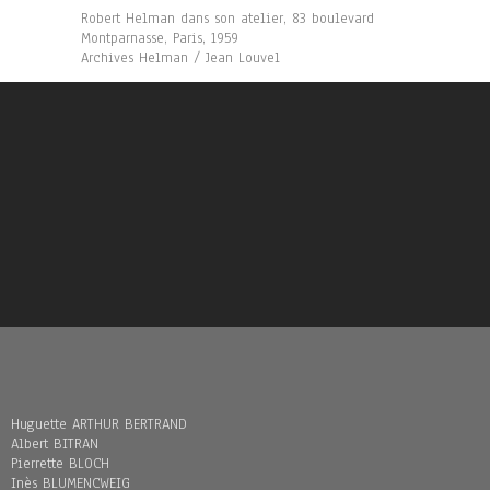
Robert Helman dans son atelier, 83 boulevard
Montparnasse, Paris, 1959
Archives Helman / Jean Louvel
Huguette ARTHUR BERTRAND
Albert BITRAN
Pierrette BLOCH
Inès BLUMENCWEIG