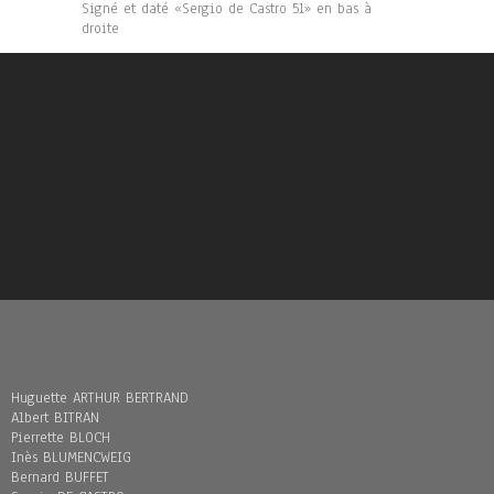
Signé et daté «Sergio de Castro 51» en bas à
droite
Huguette ARTHUR BERTRAND
Albert BITRAN
Pierrette BLOCH
Inès BLUMENCWEIG
Bernard BUFFET