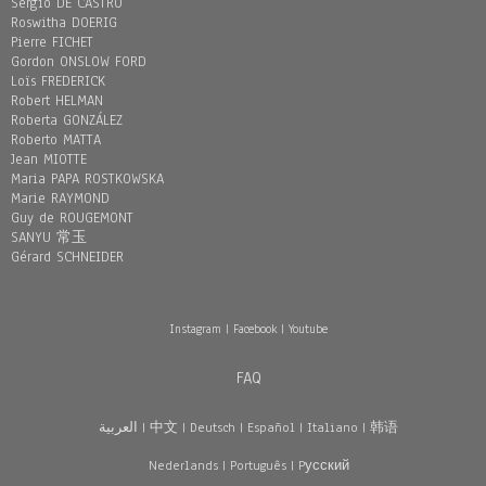
Sergio DE CASTRO
Roswitha DOERIG
Pierre FICHET
Gordon ONSLOW FORD
Loïs FREDERICK
Robert HELMAN
Roberta GONZÁLEZ
Roberto MATTA
Jean MIOTTE
Maria PAPA ROSTKOWSKA
Marie RAYMOND
Guy de ROUGEMONT
SANYU 常玉
Gérard SCHNEIDER
Instagram
|
Facebook
|
Youtube
FAQ
العربية
|
中文
|
Deutsch
|
Español
|
Italiano
|
韩语
Nederlands
|
Português
|
Pусский