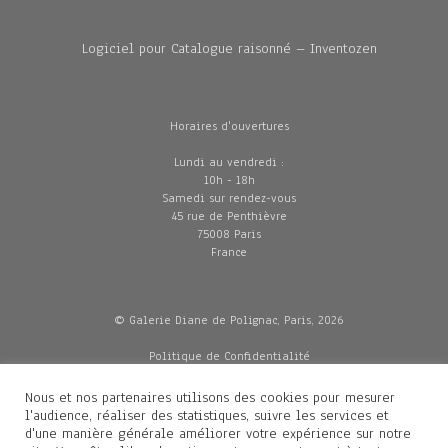
Logiciel pour Catalogue raisonné – Inventozen
Horaires d'ouvertures
Lundi au vendredi :
10h - 18h
Samedi sur rendez-vous
45 rue de Penthièvre
75008 Paris
France
© Galerie Diane de Polignac, Paris, 2026
Politique de Confidentialité
CGV
Mentions légales
Nous et nos partenaires utilisons des cookies pour mesurer
Livraisons
l'audience, réaliser des statistiques, suivre les services et
d'une manière générale améliorer votre expérience sur notre