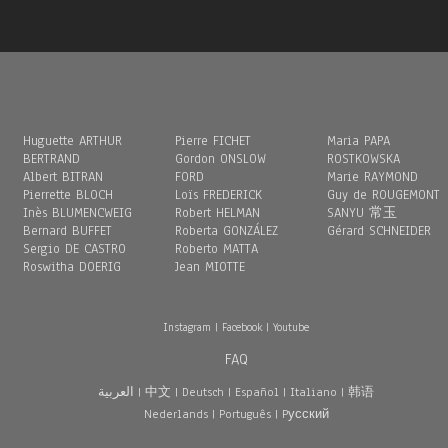
Huguette ARTHUR
Pierre FICHET
Maria PAPA
BERTRAND
Gordon ONSLOW
ROSTKOWSKA
Albert BITRAN
FORD
Marie RAYMOND
Pierrette BLOCH
Loïs FREDERICK
Guy de ROUGEMONT
Inès BLUMENCWEIG
Robert HELMAN
SANYU 常玉
Bernard BUFFET
Roberta GONZÁLEZ
Gérard SCHNEIDER
Sergio DE CASTRO
Roberto MATTA
Roswitha DOERIG
Jean MIOTTE
Instagram
|
Facebook
|
Youtube
FAQ
العربية
|
中文
|
Deutsch
|
Español
|
Italiano
|
韩语
Nederlands
|
Português
|
Pусский