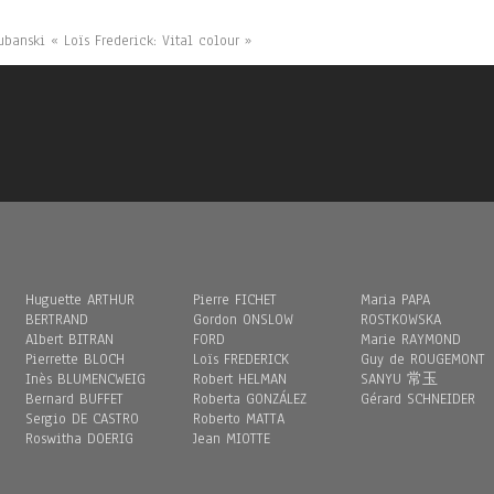
ubanski « Loïs Frederick: Vital colour »
Huguette ARTHUR
Pierre FICHET
Maria PAPA
BERTRAND
Gordon ONSLOW
ROSTKOWSKA
Albert BITRAN
FORD
Marie RAYMOND
Pierrette BLOCH
Loïs FREDERICK
Guy de ROUGEMONT
Inès BLUMENCWEIG
Robert HELMAN
SANYU 常玉
Bernard BUFFET
Roberta GONZÁLEZ
Gérard SCHNEIDER
Sergio DE CASTRO
Roberto MATTA
Roswitha DOERIG
Jean MIOTTE