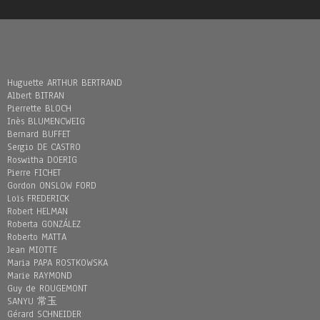
Huguette ARTHUR BERTRAND
Albert BITRAN
Pierrette BLOCH
Inès BLUMENCWEIG
Bernard BUFFET
Sergio DE CASTRO
Roswitha DOERIG
Pierre FICHET
Gordon ONSLOW FORD
Loïs FREDERICK
Robert HELMAN
Roberta GONZÁLEZ
Roberto MATTA
Jean MIOTTE
Maria PAPA ROSTKOWSKA
Marie RAYMOND
Guy de ROUGEMONT
SANYU 常玉
Gérard SCHNEIDER