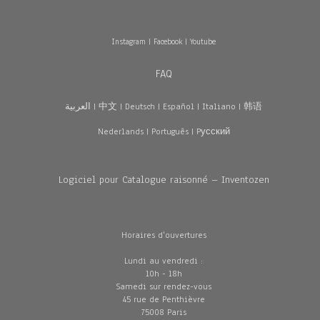
Instagram
|
Facebook
|
Youtube
FAQ
العربية
|
中文
|
Deutsch
|
Español
|
Italiano
|
韩语
Nederlands
|
Português
|
Pусский
Logiciel pour Catalogue raisonné – Inventozen
Horaires d'ouvertures
Lundi au vendredi :
10h - 18h
Samedi sur rendez-vous
45 rue de Penthièvre
75008 Paris