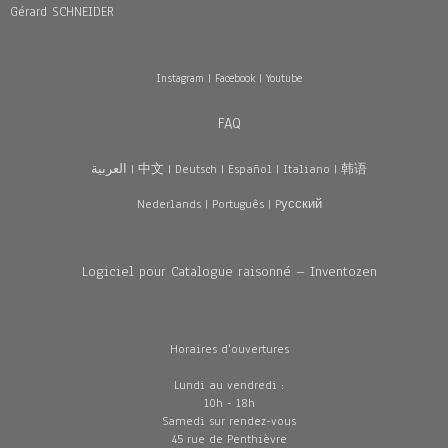
Gérard SCHNEIDER
Instagram
|
Facebook
|
Youtube
FAQ
العربية
|
中文
|
Deutsch
|
Español
|
Italiano
|
韩语
Nederlands
|
Português
|
Pусский
Logiciel pour Catalogue raisonné – Inventozen
Horaires d'ouvertures
Lundi au vendredi :
10h - 18h
Samedi sur rendez-vous
45 rue de Penthièvre