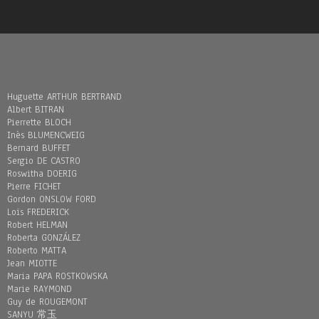
Huguette ARTHUR BERTRAND
Albert BITRAN
Pierrette BLOCH
Inès BLUMENCWEIG
Bernard BUFFET
Sergio DE CASTRO
Roswitha DOERIG
Pierre FICHET
Gordon ONSLOW FORD
Loïs FREDERICK
Robert HELMAN
Roberta GONZÁLEZ
Roberto MATTA
Jean MIOTTE
Maria PAPA ROSTKOWSKA
Marie RAYMOND
Guy de ROUGEMONT
SANYU 常玉