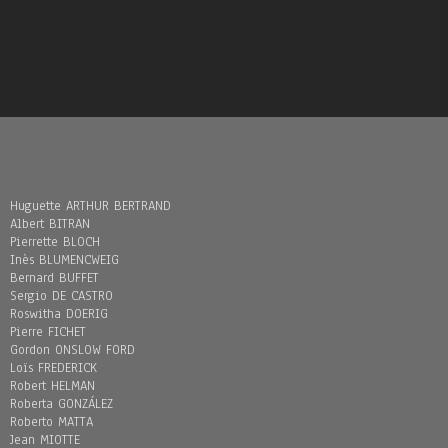
Huguette ARTHUR BERTRAND
Albert BITRAN
Pierrette BLOCH
Inès BLUMENCWEIG
Bernard BUFFET
Sergio DE CASTRO
Roswitha DOERIG
Pierre FICHET
Gordon ONSLOW FORD
Loïs FREDERICK
Robert HELMAN
Roberta GONZÁLEZ
Roberto MATTA
Jean MIOTTE