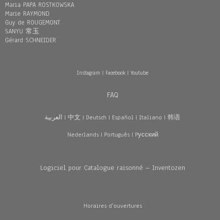
Maria PAPA ROSTKOWSKA
Marie RAYMOND
Guy de ROUGEMONT
SANYU 常玉
Gérard SCHNEIDER
Instagram
|
Facebook
|
Youtube
FAQ
العربية
|
中文
|
Deutsch
|
Español
|
Italiano
|
韩语
Nederlands
|
Português
|
Pусский
Logiciel pour Catalogue raisonné – Inventozen
Horaires d'ouvertures