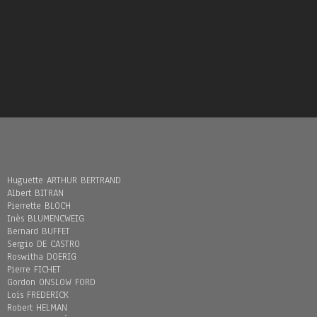
Huguette ARTHUR BERTRAND
Albert BITRAN
Pierrette BLOCH
Inès BLUMENCWEIG
Bernard BUFFET
Sergio DE CASTRO
Roswitha DOERIG
Pierre FICHET
Gordon ONSLOW FORD
Loïs FREDERICK
Robert HELMAN