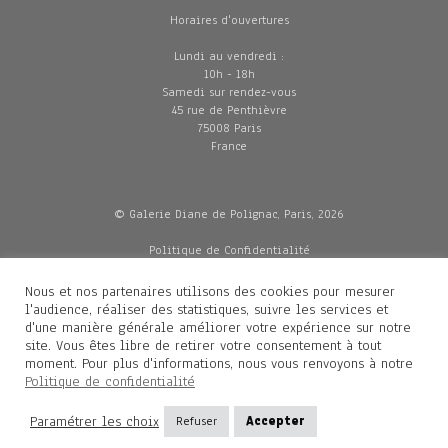
Horaires d'ouvertures
Lundi au vendredi :
10h - 18h
Samedi sur rendez-vous
45 rue de Penthièvre
75008 Paris
France
© Galerie Diane de Polignac, Paris, 2026
Politique de Confidentialité
CGV
Mentions légales
Nous et nos partenaires utilisons des cookies pour mesurer
Livraisons
l'audience, réaliser des statistiques, suivre les services et
d'une manière générale améliorer votre expérience sur notre
site. Vous êtes libre de retirer votre consentement à tout
moment. Pour plus d'informations, nous vous renvoyons à notre
Contacts
Politique de confidentialité
Diane de Polignac
Paramétrer les choix
Refuser
Accepter
Mathilde Gubanski