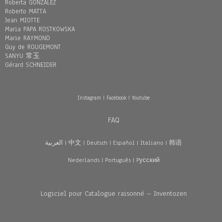
Roberta GONZÁLEZ
Roberto MATTA
Jean MIOTTE
Maria PAPA ROSTKOWSKA
Marie RAYMOND
Guy de ROUGEMONT
SANYU 常玉
Gérard SCHNEIDER
Instagram
|
Facebook
|
Youtube
FAQ
العربية
|
中文
|
Deutsch
|
Español
|
Italiano
|
韩语
Nederlands
|
Português
|
Pусский
Logiciel pour Catalogue raisonné – Inventozen