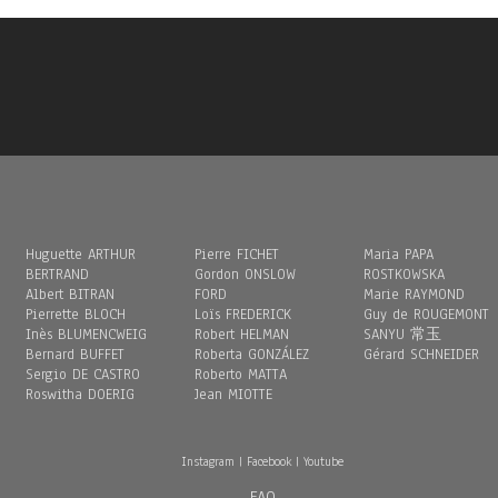
Huguette ARTHUR
Pierre FICHET
Maria PAPA
BERTRAND
Gordon ONSLOW
ROSTKOWSKA
Albert BITRAN
FORD
Marie RAYMOND
Pierrette BLOCH
Loïs FREDERICK
Guy de ROUGEMONT
Inès BLUMENCWEIG
Robert HELMAN
SANYU 常玉
Bernard BUFFET
Roberta GONZÁLEZ
Gérard SCHNEIDER
Sergio DE CASTRO
Roberto MATTA
Roswitha DOERIG
Jean MIOTTE
Instagram
|
Facebook
|
Youtube
FAQ