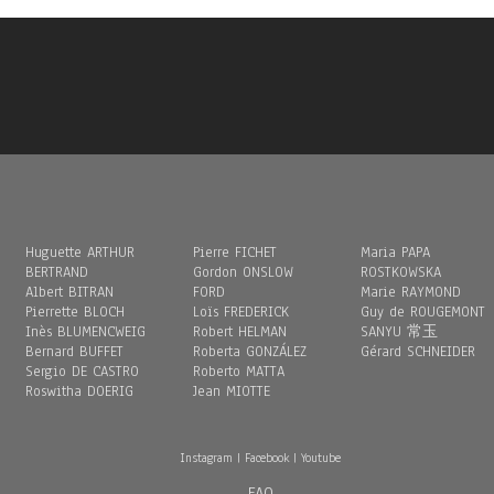
Huguette ARTHUR
Pierre FICHET
Maria PAPA
BERTRAND
Gordon ONSLOW
ROSTKOWSKA
Albert BITRAN
FORD
Marie RAYMOND
Pierrette BLOCH
Loïs FREDERICK
Guy de ROUGEMONT
Inès BLUMENCWEIG
Robert HELMAN
SANYU 常玉
Bernard BUFFET
Roberta GONZÁLEZ
Gérard SCHNEIDER
Sergio DE CASTRO
Roberto MATTA
Roswitha DOERIG
Jean MIOTTE
Instagram
|
Facebook
|
Youtube
FAQ