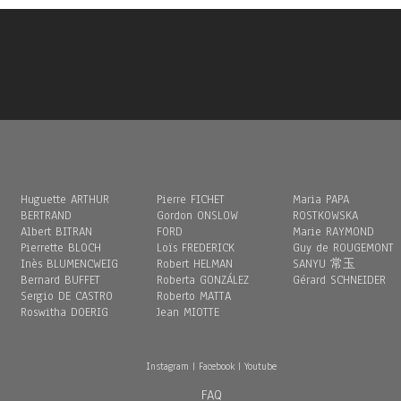
Huguette ARTHUR
Pierre FICHET
Maria PAPA
BERTRAND
Gordon ONSLOW
ROSTKOWSKA
Albert BITRAN
FORD
Marie RAYMOND
Pierrette BLOCH
Loïs FREDERICK
Guy de ROUGEMONT
Inès BLUMENCWEIG
Robert HELMAN
SANYU 常玉
Bernard BUFFET
Roberta GONZÁLEZ
Gérard SCHNEIDER
Sergio DE CASTRO
Roberto MATTA
Roswitha DOERIG
Jean MIOTTE
Instagram
|
Facebook
|
Youtube
FAQ