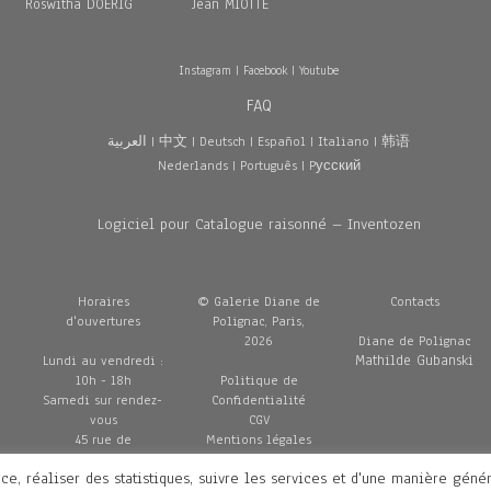
Roswitha DOERIG
Jean MIOTTE
Instagram
|
Facebook
|
Youtube
FAQ
العربية
|
中文
|
Deutsch
|
Español
|
Italiano
|
韩语
Nederlands
|
Português
|
Pусский
Logiciel pour Catalogue raisonné – Inventozen
Horaires
© Galerie Diane de
Contacts
d'ouvertures
Polignac, Paris,
2026
Diane de Polignac
Mathilde Gubanski
Lundi au vendredi :
10h - 18h
Politique de
Samedi sur rendez-
Confidentialité
vous
CGV
45 rue de
Mentions légales
Penthièvre
Livraisons
ce, réaliser des statistiques, suivre les services et d'une manière géné
75008 Paris