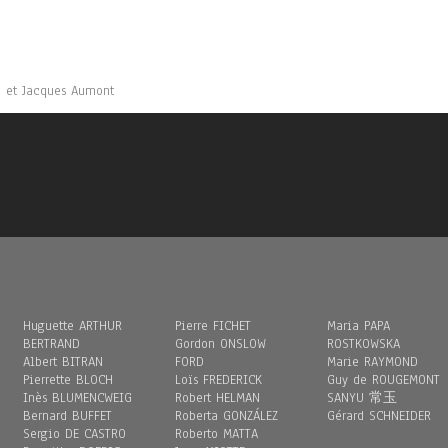
n et Jacques Aumont
Huguette ARTHUR
Pierre FICHET
Maria PAPA
BERTRAND
Gordon ONSLOW
ROSTKOWSKA
Albert BITRAN
FORD
Marie RAYMOND
Pierrette BLOCH
Loïs FREDERICK
Guy de ROUGEMONT
Inès BLUMENCWEIG
Robert HELMAN
SANYU 常玉
Bernard BUFFET
Roberta GONZÁLEZ
Gérard SCHNEIDER
Sergio DE CASTRO
Roberto MATTA