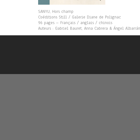
SANYU, Hors champ
Coéditions Still / Galerie Diane de Polignac
96 pages – Français / anglais / chinois
Auteurs : Gabriel Bauret, Anna Cabrera & Ángel Albarrá