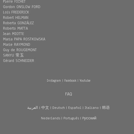
Pierre FICHET
Gordon ONSLOW FORD
Loïs FREDERICK
Robert HELMAN
Roberta GONZÁLEZ
Roberto MATTA
Jean MIOTTE
Maria PAPA ROSTKOWSKA
Marie RAYMOND
Guy de ROUGEMONT
SANYU 常玉
Gérard SCHNEIDER
Instagram
|
Facebook
|
Youtube
FAQ
العربية
|
中文
|
Deutsch
|
Español
|
Italiano
|
韩语
Nederlands
|
Português
|
Pусский