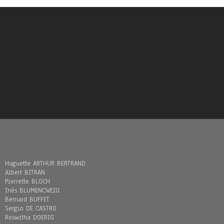
Huguette ARTHUR BERTRAND
Albert BITRAN
Pierrette BLOCH
Inès BLUMENCWEIG
Bernard BUFFET
Sergio DE CASTRO
Roswitha DOERIG