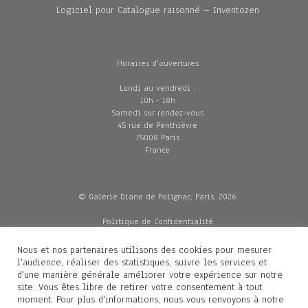
Logiciel pour Catalogue raisonné – Inventozen
Horaires d'ouvertures
Lundi au vendredi :
10h - 18h
Samedi sur rendez-vous
45 rue de Penthièvre
75008 Paris
France
© Galerie Diane de Polignac, Paris, 2026
Politique de Confidentialité
CGV
Mentions légales
Nous et nos partenaires utilisons des cookies pour mesurer
Livraisons
l'audience, réaliser des statistiques, suivre les services et
d'une manière générale améliorer votre expérience sur notre
site. Vous êtes libre de retirer votre consentement à tout
moment. Pour plus d'informations, nous vous renvoyons à notre
Contacts