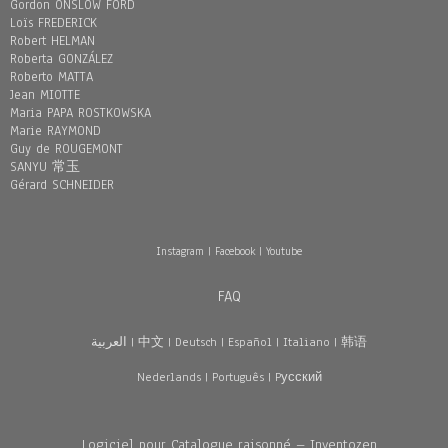
Gordon ONSLOW FORD
Loïs FREDERICK
Robert HELMAN
Roberta GONZÁLEZ
Roberto MATTA
Jean MIOTTE
Maria PAPA ROSTKOWSKA
Marie RAYMOND
Guy de ROUGEMONT
SANYU 常玉
Gérard SCHNEIDER
Instagram
|
Facebook
|
Youtube
FAQ
العربية
|
中文
|
Deutsch
|
Español
|
Italiano
|
韩语
Nederlands
|
Português
|
Pусский
Logiciel pour Catalogue raisonné – Inventozen