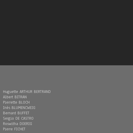
Huguette ARTHUR BERTRAND
Albert BITRAN
Pierrette BLOCH
Inès BLUMENCWEIG
Bernard BUFFET
Sergio DE CASTRO
Roswitha DOERIG
Pierre FICHET