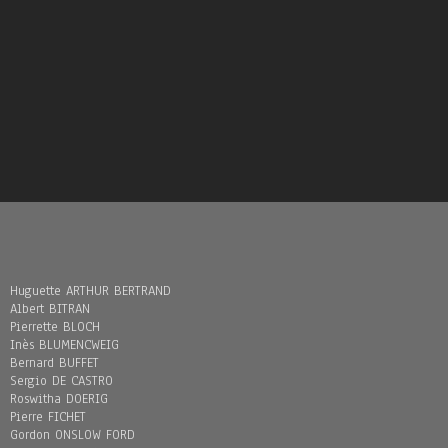
Huguette ARTHUR BERTRAND
Albert BITRAN
Pierrette BLOCH
Inès BLUMENCWEIG
Bernard BUFFET
Sergio DE CASTRO
Roswitha DOERIG
Pierre FICHET
Gordon ONSLOW FORD