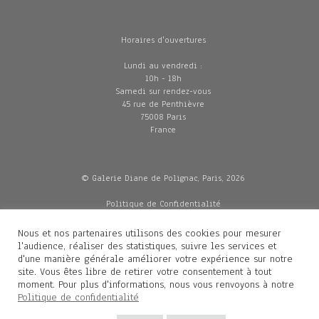
Horaires d'ouvertures
Lundi au vendredi :
10h - 18h
Samedi sur rendez-vous
45 rue de Penthièvre
75008 Paris
France
© Galerie Diane de Polignac, Paris, 2026
Politique de Confidentialité
CGV
Mentions légales
Nous et nos partenaires utilisons des cookies pour mesurer
Livraisons
l'audience, réaliser des statistiques, suivre les services et
d'une manière générale améliorer votre expérience sur notre
site. Vous êtes libre de retirer votre consentement à tout
moment. Pour plus d'informations, nous vous renvoyons à notre
Contacts
Politique de confidentialité
Diane de Polignac