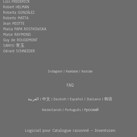
Loïs FREDERICK
Robert HELMAN
Roberta GONZÁLEZ
Roberto MATTA
Jean MIOTTE
Maria PAPA ROSTKOWSKA
Marie RAYMOND
Guy de ROUGEMONT
SANYU 常玉
Gérard SCHNEIDER
Instagram
|
Facebook
|
Youtube
FAQ
العربية
|
中文
|
Deutsch
|
Español
|
Italiano
|
韩语
Nederlands
|
Português
|
Pусский
Logiciel pour Catalogue raisonné – Inventozen