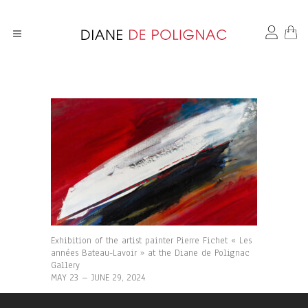
Exhibition of the artist painter Pierre Fichet « Les
années Bateau-Lavoir » at the Diane de Polignac
Gallery
MAY 23 – JUNE 29, 2024