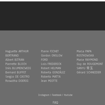
Huguette ARTHUR
Pierre FICHET
Maria PAPA
BERTRAND
Gordon ONSLOW
ROSTKOWSKA
Albert BITRAN
FORD
Marie RAYMOND
Pierrette BLOCH
Loïs FREDERICK
Guy de ROUGEMONT
Inès BLUMENCWEIG
Robert HELMAN
SANYU 常玉
Bernard BUFFET
Roberta GONZÁLEZ
Gérard SCHNEIDER
Sergio DE CASTRO
Roberto MATTA
Roswitha DOERIG
Jean MIOTTE
Instagram
|
Facebook
|
Youtube
FAQ