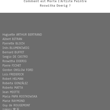
Comment est Morte l’Artiste Peintre
Roswitha Doerig ?
Huguette ARTHUR BERTRAND
Albert BITRAN
Pierrette BLOCH
Inès BLUMENCWEIG
Bernard BUFFET
Sergio DE CASTRO
Roswitha DOERIG
Pierre FICHET
Gordon ONSLOW FORD
Loïs FREDERICK
Robert HELMAN
Roberta GONZÁLEZ
Roberto MATTA
Jean MIOTTE
Maria PAPA ROSTKOWSKA
Marie RAYMOND
Guy de ROUGEMONT
SANYU 常玉