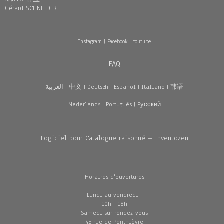
Gérard SCHNEIDER
Instagram
|
Facebook
|
Youtube
FAQ
العربية
|
中文
|
Deutsch
|
Español
|
Italiano
|
韩语
Nederlands
|
Português
|
Pусский
Logiciel pour Catalogue raisonné – Inventozen
Horaires d'ouvertures
Lundi au vendredi :
10h - 18h
Samedi sur rendez-vous
45 rue de Penthièvre