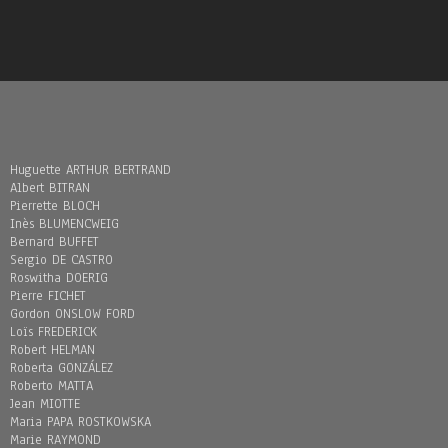
Huguette ARTHUR BERTRAND
Albert BITRAN
Pierrette BLOCH
Inès BLUMENCWEIG
Bernard BUFFET
Sergio DE CASTRO
Roswitha DOERIG
Pierre FICHET
Gordon ONSLOW FORD
Loïs FREDERICK
Robert HELMAN
Roberta GONZÁLEZ
Roberto MATTA
Jean MIOTTE
Maria PAPA ROSTKOWSKA
Marie RAYMOND