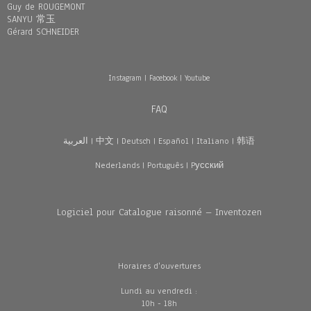
Guy de ROUGEMONT
SANYU 常玉
Gérard SCHNEIDER
Instagram
|
Facebook
|
Youtube
FAQ
العربية
|
中文
|
Deutsch
|
Español
|
Italiano
|
韩语
Nederlands
|
Português
|
Pусский
Logiciel pour Catalogue raisonné – Inventozen
Horaires d'ouvertures
Lundi au vendredi :
10h - 18h