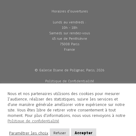
Horaires d'ouvertures
Lundi au vendredi :
10h - 18h
Samedi sur rendez-vous
45 rue de Penthièvre
75008 Paris
France
© Galerie Diane de Polignac, Paris, 2026
Politique de Confidentialité
CGV
Mentions légales
Nous et nos partenaires utilisons des cookies pour mesurer
Livraisons
l'audience, réaliser des statistiques, suivre les services et
d'une manière générale améliorer votre expérience sur notre
site. Vous êtes libre de retirer votre consentement à tout
moment. Pour plus d'informations, nous vous renvoyons à notre
Contacts
Politique de confidentialité
Diane de Polignac
Paramétrer les choix
Refuser
Accepter
Mathilde Gubanski