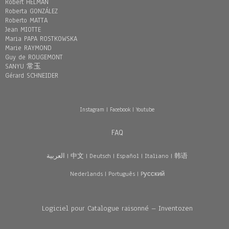
Robert HELMAN
Roberta GONZÁLEZ
Roberto MATTA
Jean MIOTTE
Maria PAPA ROSTKOWSKA
Marie RAYMOND
Guy de ROUGEMONT
SANYU 常玉
Gérard SCHNEIDER
Instagram
|
Facebook
|
Youtube
FAQ
العربية
|
中文
|
Deutsch
|
Español
|
Italiano
|
韩语
Nederlands
|
Português
|
Pусский
Logiciel pour Catalogue raisonné – Inventozen