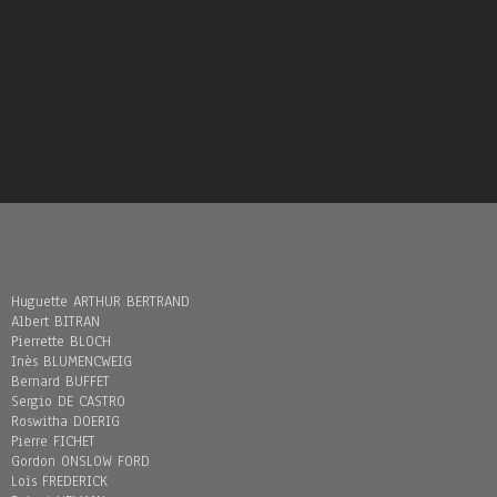
Huguette ARTHUR BERTRAND
Albert BITRAN
Pierrette BLOCH
Inès BLUMENCWEIG
Bernard BUFFET
Sergio DE CASTRO
Roswitha DOERIG
Pierre FICHET
Gordon ONSLOW FORD
Loïs FREDERICK