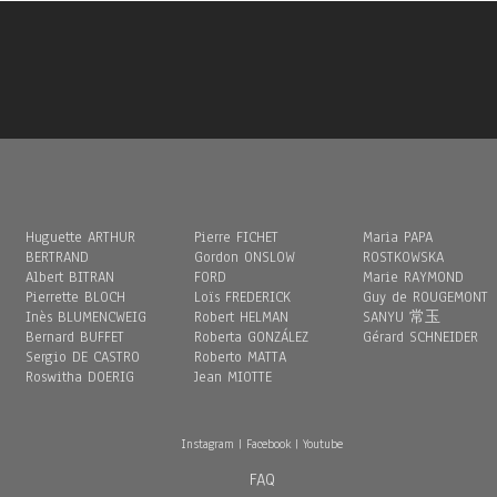
Huguette ARTHUR
Pierre FICHET
Maria PAPA
BERTRAND
Gordon ONSLOW
ROSTKOWSKA
Albert BITRAN
FORD
Marie RAYMOND
Pierrette BLOCH
Loïs FREDERICK
Guy de ROUGEMONT
Inès BLUMENCWEIG
Robert HELMAN
SANYU 常玉
Bernard BUFFET
Roberta GONZÁLEZ
Gérard SCHNEIDER
Sergio DE CASTRO
Roberto MATTA
Roswitha DOERIG
Jean MIOTTE
Instagram
|
Facebook
|
Youtube
FAQ