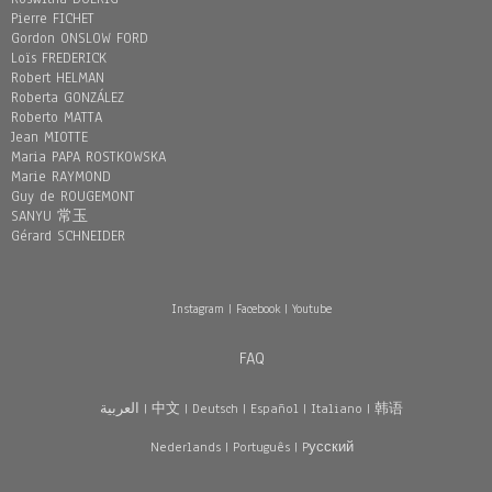
Pierre FICHET
Gordon ONSLOW FORD
Loïs FREDERICK
Robert HELMAN
Roberta GONZÁLEZ
Roberto MATTA
Jean MIOTTE
Maria PAPA ROSTKOWSKA
Marie RAYMOND
Guy de ROUGEMONT
SANYU 常玉
Gérard SCHNEIDER
Instagram
|
Facebook
|
Youtube
FAQ
العربية
|
中文
|
Deutsch
|
Español
|
Italiano
|
韩语
Nederlands
|
Português
|
Pусский