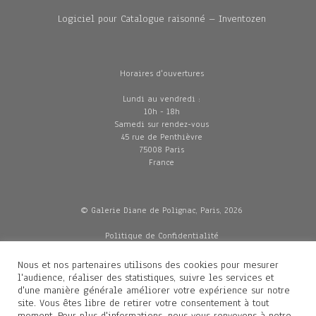
Logiciel pour Catalogue raisonné – Inventozen
Horaires d'ouvertures
Lundi au vendredi :
10h - 18h
Samedi sur rendez-vous
45 rue de Penthièvre
75008 Paris
France
© Galerie Diane de Polignac, Paris, 2026
Politique de Confidentialité
CGV
Mentions légales
Nous et nos partenaires utilisons des cookies pour mesurer
Livraisons
l'audience, réaliser des statistiques, suivre les services et
d'une manière générale améliorer votre expérience sur notre
site. Vous êtes libre de retirer votre consentement à tout
moment. Pour plus d'informations, nous vous renvoyons à notre