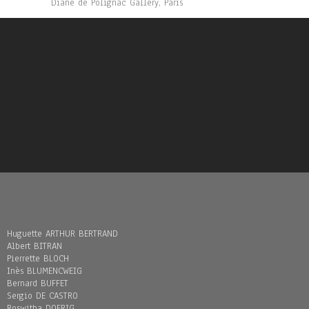
Diane de Polignac Gallery, Paris
Huguette ARTHUR BERTRAND
Albert BITRAN
Pierrette BLOCH
Inès BLUMENCWEIG
Bernard BUFFET
Sergio DE CASTRO
Roswitha DOERIG