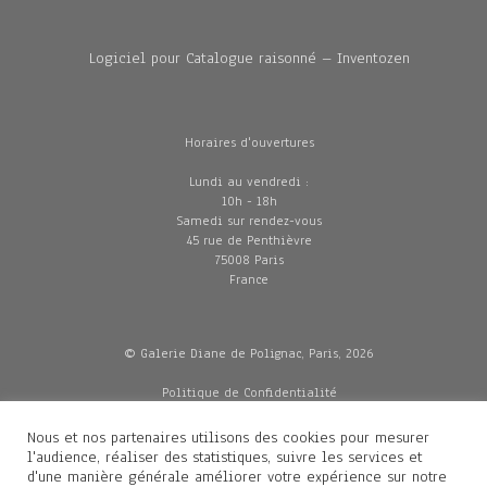
Logiciel pour Catalogue raisonné – Inventozen
Horaires d'ouvertures
Lundi au vendredi :
10h - 18h
Samedi sur rendez-vous
45 rue de Penthièvre
75008 Paris
France
© Galerie Diane de Polignac, Paris, 2026
Politique de Confidentialité
CGV
Mentions légales
Nous et nos partenaires utilisons des cookies pour mesurer
Livraisons
l'audience, réaliser des statistiques, suivre les services et
d'une manière générale améliorer votre expérience sur notre