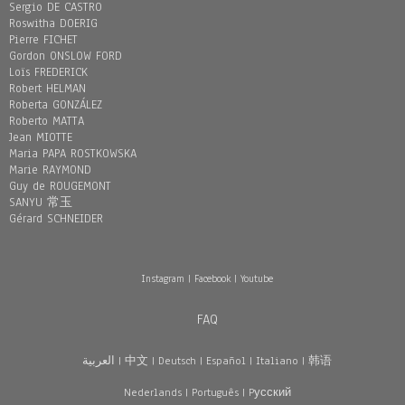
Sergio DE CASTRO
Roswitha DOERIG
Pierre FICHET
Gordon ONSLOW FORD
Loïs FREDERICK
Robert HELMAN
Roberta GONZÁLEZ
Roberto MATTA
Jean MIOTTE
Maria PAPA ROSTKOWSKA
Marie RAYMOND
Guy de ROUGEMONT
SANYU 常玉
Gérard SCHNEIDER
Instagram
|
Facebook
|
Youtube
FAQ
العربية
|
中文
|
Deutsch
|
Español
|
Italiano
|
韩语
Nederlands
|
Português
|
Pусский