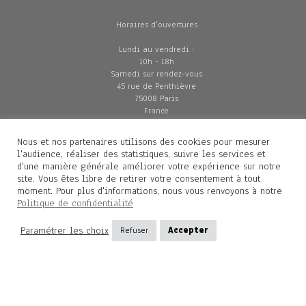
Horaires d'ouvertures
Lundi au vendredi :
10h - 18h
Samedi sur rendez-vous
45 rue de Penthièvre
75008 Paris
France
Nous et nos partenaires utilisons des cookies pour mesurer
l'audience, réaliser des statistiques, suivre les services et
© Galerie Diane de Polignac, Paris, 2026
d'une manière générale améliorer votre expérience sur notre
site. Vous êtes libre de retirer votre consentement à tout
Politique de Confidentialité
moment. Pour plus d'informations, nous vous renvoyons à notre
CGV
Politique de confidentialité
Mentions légales
Livraisons
Paramétrer les choix
Refuser
Accepter
Contacts
Diane de Polignac
Mathilde Gubanski