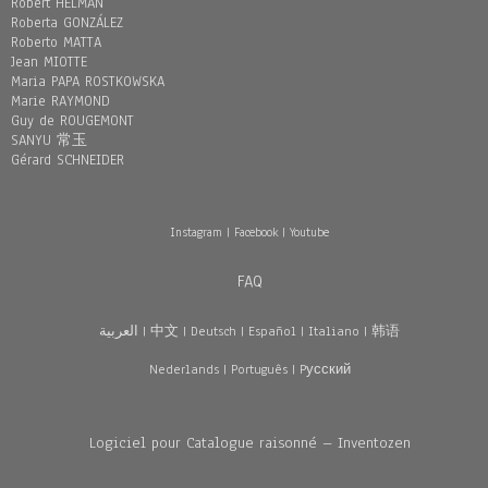
Robert HELMAN
Roberta GONZÁLEZ
Roberto MATTA
Jean MIOTTE
Maria PAPA ROSTKOWSKA
Marie RAYMOND
Guy de ROUGEMONT
SANYU 常玉
Gérard SCHNEIDER
Instagram
|
Facebook
|
Youtube
FAQ
العربية
|
中文
|
Deutsch
|
Español
|
Italiano
|
韩语
Nederlands
|
Português
|
Pусский
Logiciel pour Catalogue raisonné – Inventozen