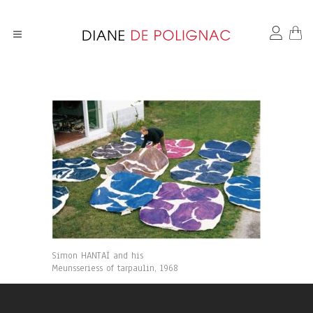
Simon HANTAÏ and his
Meunsseriess of tarpaulin, 1968