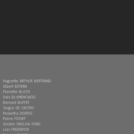
Huguette ARTHUR BERTRAND
Albert BITRAN
Pierrette BLOCH
Inès BLUMENCWEIG
Bernard BUFFET
Sergio DE CASTRO
Roswitha DOERIG
Pierre FICHET
Gordon ONSLOW FORD
Loïs FREDERICK