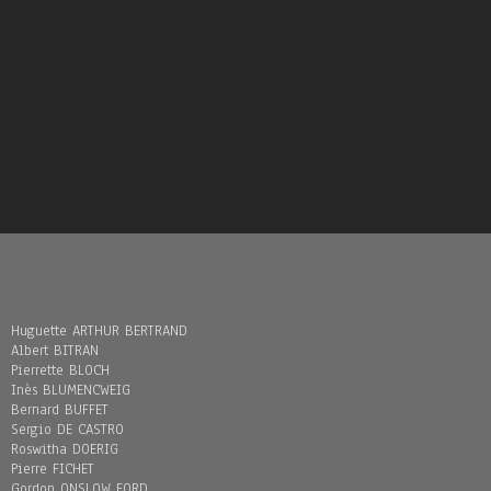
Huguette ARTHUR BERTRAND
Albert BITRAN
Pierrette BLOCH
Inès BLUMENCWEIG
Bernard BUFFET
Sergio DE CASTRO
Roswitha DOERIG
Pierre FICHET
Gordon ONSLOW FORD