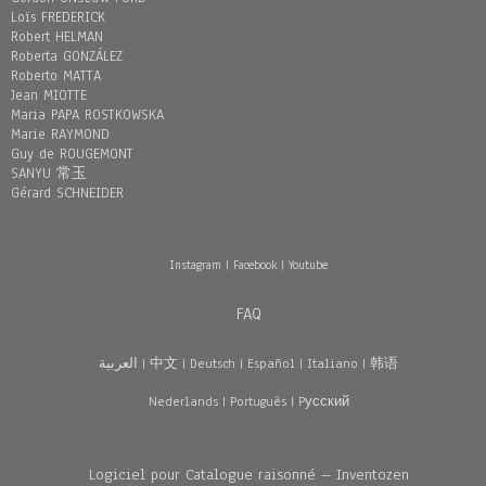
Loïs FREDERICK
Robert HELMAN
Roberta GONZÁLEZ
Roberto MATTA
Jean MIOTTE
Maria PAPA ROSTKOWSKA
Marie RAYMOND
Guy de ROUGEMONT
SANYU 常玉
Gérard SCHNEIDER
Instagram
|
Facebook
|
Youtube
FAQ
العربية
|
中文
|
Deutsch
|
Español
|
Italiano
|
韩语
Nederlands
|
Português
|
Pусский
Logiciel pour Catalogue raisonné – Inventozen