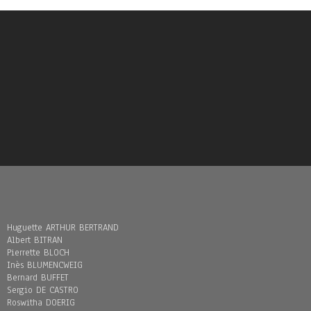
Huguette ARTHUR BERTRAND
Albert BITRAN
Pierrette BLOCH
Inès BLUMENCWEIG
Bernard BUFFET
Sergio DE CASTRO
Roswitha DOERIG