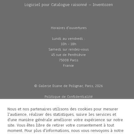
Logiciel pour Catalogue raisonné – Inventozen
Horaires d'ouvertures
Lundi au vendredi :
10h - 18h
Samedi sur rendez-vous
45 rue de Penthièvre
75008 Paris
France
© Galerie Diane de Polignac, Paris, 2026
Politique de Confidentialité
CGV
Mentions légales
Nous et nos partenaires utilisons des cookies pour mesurer
Livraisons
l'audience, réaliser des statistiques, suivre les services et
d'une manière générale améliorer votre expérience sur notre
site. Vous êtes libre de retirer votre consentement à tout
moment. Pour plus d'informations, nous vous renvoyons à notre
Contacts