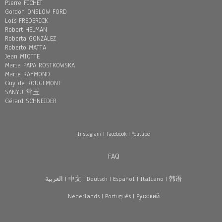
Pierre FICHET
Gordon ONSLOW FORD
Loïs FREDERICK
Robert HELMAN
Roberta GONZÁLEZ
Roberto MATTA
Jean MIOTTE
Maria PAPA ROSTKOWSKA
Marie RAYMOND
Guy de ROUGEMONT
SANYU 常玉
Gérard SCHNEIDER
Instagram
|
Facebook
|
Youtube
FAQ
العربية
|
中文
|
Deutsch
|
Español
|
Italiano
|
韩语
Nederlands
|
Português
|
Pусский