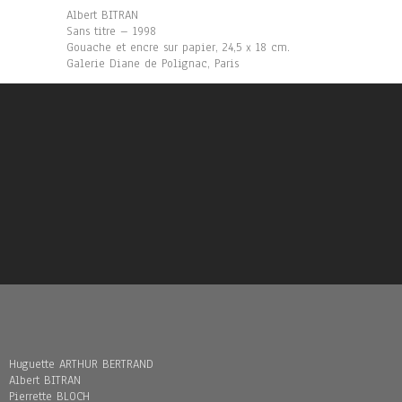
Albert BITRAN
Sans titre – 1998
Gouache et encre sur papier, 24,5 x 18 cm.
Galerie Diane de Polignac, Paris
Huguette ARTHUR BERTRAND
Albert BITRAN
Pierrette BLOCH