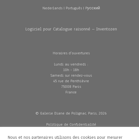
Nederlands
|
Português
|
Pусский
Logiciel pour Catalogue raisonné – Inventozen
Horaires d'ouvertures
Lundi au vendredi :
10h - 18h
Samedi sur rendez-vous
45 rue de Penthièvre
75008 Paris
France
© Galerie Diane de Polignac, Paris, 2026
Politique de Confidentialité
CGV
Mentions légales
Nous et nos partenaires utilisons des cookies pour mesurer