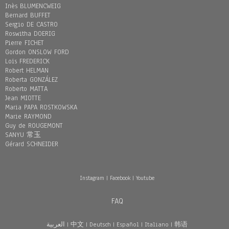
Inès BLUMENCWEIG
Bernard BUFFET
Sergio DE CASTRO
Roswitha DOERIG
Pierre FICHET
Gordon ONSLOW FORD
Loïs FREDERICK
Robert HELMAN
Roberta GONZÁLEZ
Roberto MATTA
Jean MIOTTE
Maria PAPA ROSTKOWSKA
Marie RAYMOND
Guy de ROUGEMONT
SANYU 常玉
Gérard SCHNEIDER
Instagram
|
Facebook
|
Youtube
FAQ
العربية
|
中文
|
Deutsch
|
Español
|
Italiano
|
韩语