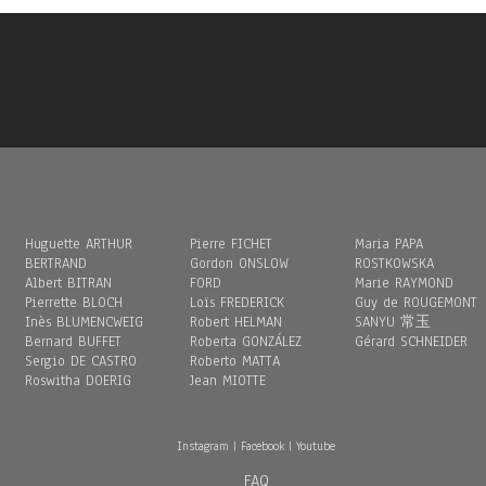
Huguette ARTHUR
Pierre FICHET
Maria PAPA
BERTRAND
Gordon ONSLOW
ROSTKOWSKA
Albert BITRAN
FORD
Marie RAYMOND
Pierrette BLOCH
Loïs FREDERICK
Guy de ROUGEMONT
Inès BLUMENCWEIG
Robert HELMAN
SANYU 常玉
Bernard BUFFET
Roberta GONZÁLEZ
Gérard SCHNEIDER
Sergio DE CASTRO
Roberto MATTA
Roswitha DOERIG
Jean MIOTTE
Instagram
|
Facebook
|
Youtube
FAQ